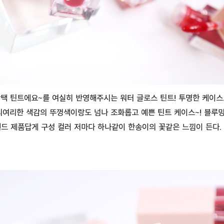
광택 틴트에요~를 여실히 반영해주시는 워터 글로스 틴트! 투명한 케이
리여리한 색감의 뚜껑색이랑도 넘나 조화롭고 예쁜 틴트 케이스~! 블루
드 제품답게 구성 컬러 저마다 하나같이 한송이의 꽃같은 느낌이 든다.