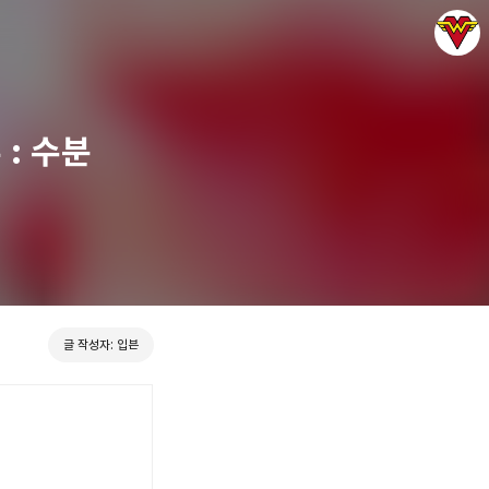
: 수분
그녀는 예뻤다
입븐
글 작성자: 입븐