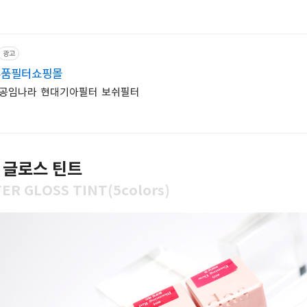
광고
부품필터쇼핑몰
공임나라 현대기아필터 보쉬필터
 글로스 틴트
ER GLOSS TINT(5colors)