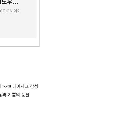
데이지크 로즈페탈 컬렉션 전제품 리뷰 : 섀도우 팔레트/블러 벨벳 틴트/블러셔
LECTION 데이지크 로즈 페탈 컬렉션 -섀도우 팔레트(02 로즈페탈) -블러 벨벳
.<!! 데이지크 감성
동과 기쁨의 눈물