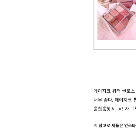
데이지크 워터 글로스 
너무 좋다. 데이지크
훔칫훔칫ㅎ_ㅎ! 자 그
※ 참고로 제품은 인스타