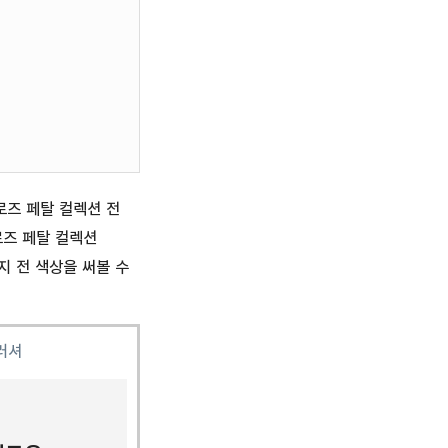
로즈 페탈 컬렉션 전
로즈 페탈 컬렉션
지 전 색상을 써볼 수
러셔