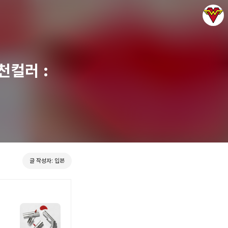
천컬러 :
그녀는 예뻤다
입븐
글 작성자: 입븐