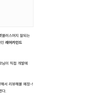
벨벳블러스머지 잘되는
나인
레어카인드
코님이 직접 개발에
해서 리뷰해볼 예정~!
겠다.