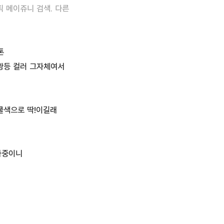
 메이쥬니 검색. 다른
톤
광등 컬러 그자체여서
쿨색으로 딱!이길래
사중이니