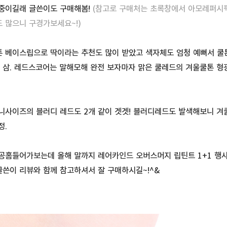
중이길래 글쓴이도 구매해봄!
(참고로 구매처는 초록창에서 아모레퍼시픽
 많으니 구경가보세요~!)
 베이스립으로 딱이라는 추천도 많이 받았고 색자체도 엄청 예뻐서 쿨
삼. 레드스코어는 말해모해 완전 보자마자 맑은 쿨레드의 겨울쿨톤 형
니사이즈의 블러디 레드도 2개 같이 겟겟! 블러디레드도 발색해보니 겨
정.
공홈들어가보는데 올해 말까지 레어카인드 오버스머지 립틴트 1+1 행
쓴이 리뷰와 함께 참고하셔서 잘 구매하시길~!^&