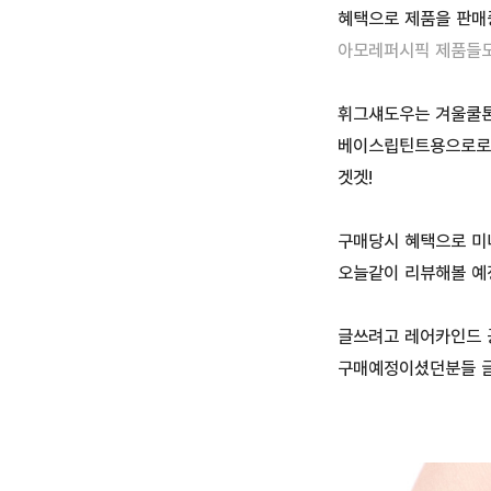
혜택으로 제품을 판매
아모레퍼시픽 제품들도
휘그섀도우는 겨울쿨톤
베이스립틴트용으로로 
겟겟!
구매당시 혜택으로 미
오늘같이 리뷰해볼 예
글쓰려고 레어카인드 
구매예정이셨던분들 글