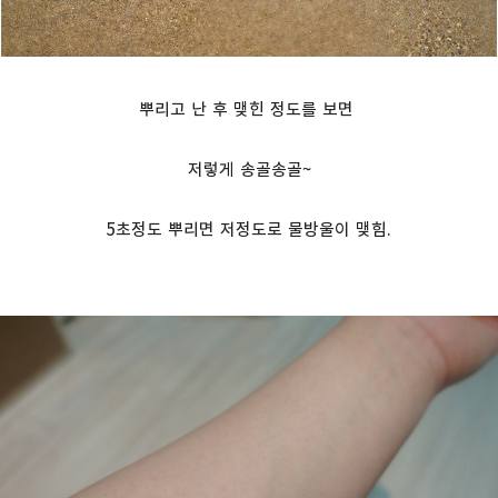
뿌리고 난 후 맺힌 정도를 보면
저렇게 송골송골~
5초정도 뿌리면 저정도로 물방울이 맺힘.