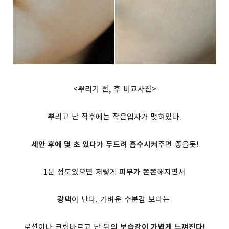
<뿌리기 전, 후 비교사진>
뿌리고 난 직후에는 작은입자가 맺혀있다.
세안 후에 몇 초 있다가 두드려 흡수시켜
주면 좋을듯!
1분 정도있으면 저렇게
피부가 쫀쫀
해지면서
광택
이 난다. 가벼운 수분감 보다는
로션이나 크림바르고 난 뒤의
보습감이 가볍게 느껴진다!