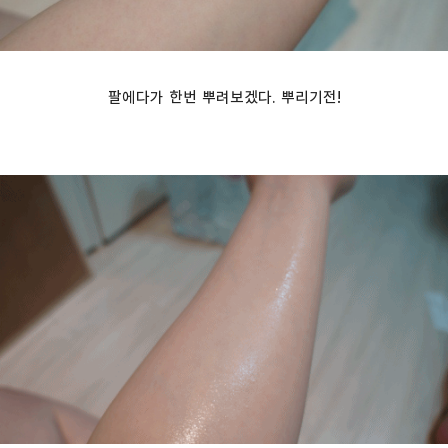
팔에다가 한번 뿌려보겠다. 뿌리기전!