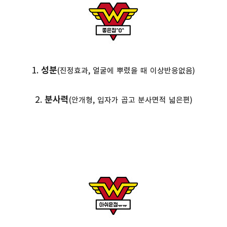
1.
성분
(진정효과, 얼굴에 뿌렸을 때 이상반응없음)
2.
분사력
(안개형, 입자가 곱고 분사면적 넓은편)