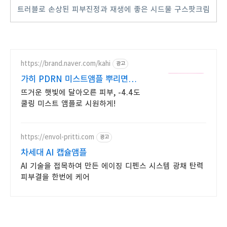
트러블로 손상된 피부진정과 재생에 좋은 시드물 구스팟크림
https://brand.naver.com/kahi
광고
가히 PDRN 미스트앰플 뿌리면
물광 속보습 완성
뜨거운 햇빛에 달아오른 피부, -4.4도
쿨링 미스트 앰플로 시원하게!
https://envol-pritti.com
광고
차세대 AI 캡슐앰플
AI 기술을 접목하여 만든 에이징 디펜스 시스템 광채 탄력
피부결을 한번에 케어