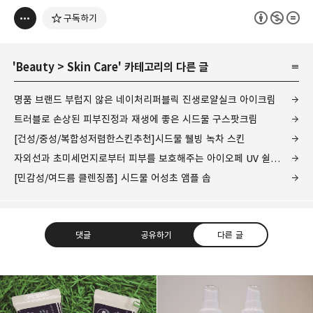
구독하기
'
Beauty
>
Skin Care
' 카테고리의 다른 글
명품 브랜드 부럽지 않은 네이처리퍼블릭 진생로얄실크 아이크림
트러블로 손상된 피부진정과 재생에 좋은 시드물 구스팟크림
[건성/중성/복합성저렴한스킨추천]시드물 웰빙 녹차 스킨
자외선과 초미세먼지로부터 피부를 보호해주는 아이오페 UV 쉴드 라인 선크림 2종 비교
[민감성/여드름 클렌징폼] 시드물 어성초 앰플 솝
댓글
공유하기
다른 글