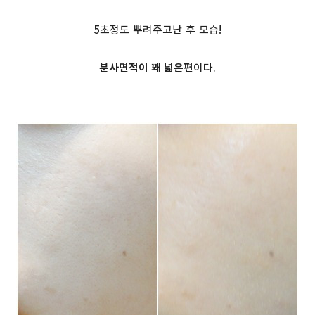
5초정도 뿌려주고난 후 모습!
분사면적이 꽤 넓은편
이다.