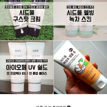
그녀는 예뻤다
몸도 마음도 모두 예뻐지기 위한 그녀의 영혼을 갈아만든
구독하기
카카오톡
라인
트위터
블로그
구독하기
카카오스토리
밴드
네이버 블로그
Pocke