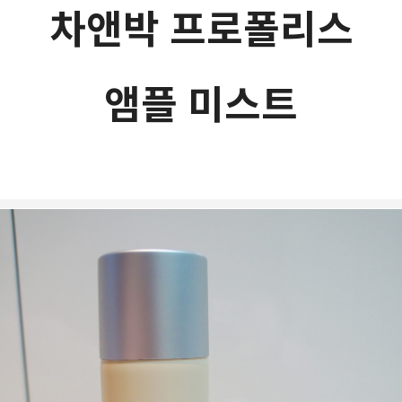
차앤박 프로폴리스
앰플 미스트