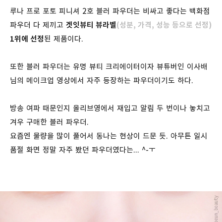
루나 프로 포토 피니셔 2호 블러 파우더는 비싸고 좋다는 백화점
파우더 다 제끼고
겟잇뷰티 뷰라벨
(성분, 가격, 성능 등으로 선정
)
1위에 선정
된 제품이다.
또한 블러 파우더는 유명 뷰티 크리에이터이자 뷰튜버인 이사배
님의 메이크업 영상에서 자주 등장하는 파우더이기도 하다.
방송 여파 때문인지 올리브영에서 재입고 알림 두 번이나 놓치고
겨우 구매한 블러 파우더.
요즘엔 물량을 많이 풀어서 동나는 현상이 드문 듯. 아무튼 일시
품절 화면 정말 자주 봤던 파우더였다는... ^-ㅜ