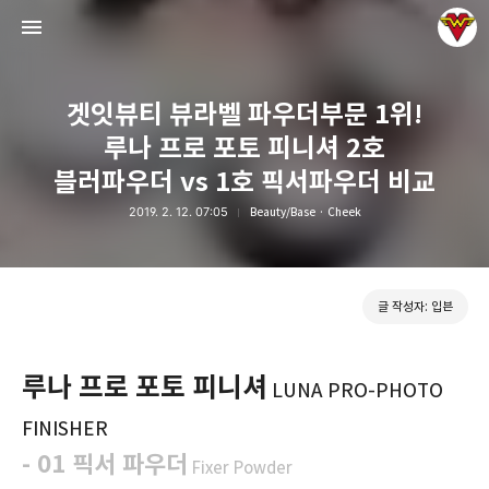
겟잇뷰티 뷰라벨 파우더부문 1위!
루나 프로 포토 피니셔 2호
블러파우더 vs 1호 픽서파우더 비교
2019. 2. 12. 07:05
Beauty/Base · Cheek
그녀는 예뻤다
입븐
글 작성자: 입븐
루나 프로 포토 피니셔
LUNA PRO-PHOTO
FINISHER
- 01 픽서 파우더
Fixer
Powder