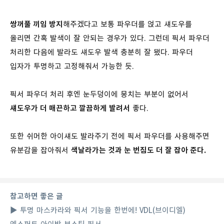
쌍꺼풀 끼임 방지
해주겠다고 보통 파우더를 얹고 섀도우를
올리면 간혹 발색이 잘 안되는 경우가 있다. 그런데 픽서 파우더
처리한 다음에 발라도 섀도우 발색 충분히 잘 됐다. 파우더
입자가 투명하고 고정해줘서 가능한 듯.
픽서 파우더 처리 후엔 눈두덩이에 뭉치는 부분이 없어서
섀도우가 더 매끈하고 깔끔하게 발려서
좋다.
또한 쉬머한 아이섀도 발라주기 전에 픽서 파우더를 사용해주면
유분감을 잡아줘서
색날라가는 것과 눈 번짐도 더 잘 잡아 준다.
참고하면 좋은 글
▶
투명 마스카라와 픽서 기능을 한번에! VDL(브이디엘)