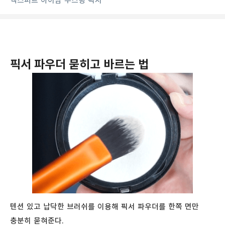
엑스퍼트 아이밤 부스팅 픽서
픽서 파우더 묻히고 바르는 법
텐션 있고 납닥한 브러쉬를 이용해 픽서 파우더를 한쪽 면만
충분히 묻혀준다.