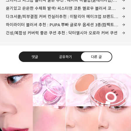
크리니크 치크팝 블러셔 쿨톤 추천 : 베이비 마블팝(발레리나팝/팬지팝 비교)
윤기있고 은은한 수채화 발색! 씨스터앤 코튼 멜로우 블러셔 코튼샌드/코튼로지 리뷰
다크서클/피부결점 커버 컨실러추천 : 이탈리아 메이크업 브랜드 뿌빠 PUPA 컬러코렉터
하이라이터 블러셔 추천 : PUPA 뿌빠 글로우 옵세션 3종(컴팩트 블러쉬/컴팩트 페이스크림/플루이드 페이스)
건성/복합성 커버력 좋은 쿠션 추천 : 닥터엘시아 오로라 커버 쿠션
댓글
공유하기
다른 글
그녀는 예뻤다
몸도 마음도 모두 예뻐지기 위한 그녀의 영혼을 갈아만든
구독하기
카카오톡
라인
트위터
블로그
구독하기