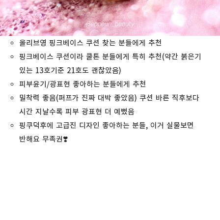
올리브영 핑크베이스 쿠션 찾는 분들에게 추천
핑크베이스 쿠션이라 쿨톤 분들에게 특히 추천(약간 붉은기
있는 13호기준 21호도 괜찮았음)
피부윤기/광표현 좋아하는 분들에게 추천
밀착력 좋음(퍼프가 진짜 대박 좋았음) 쿠션 바른 직후보다
시간 지날수록 피부 광표현 더 예뻤음
핑쿠덕후에 고급진 디자인 좋아하는 분들, 이거 실물보면
반해요 무족권❣️