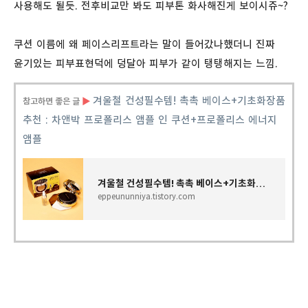
사용해도 될듯. 전후비교만 봐도 피부톤 화사해진게 보이시쥬~?
쿠션 이름에 왜 페이스리프트라는 말이 들어갔나했더니 진짜
윤기있는 피부표현덕에 덩달아 피부가 같이 탱탱해지는 느낌.
겨울철
건성필수템
!
촉촉
베이스
+
기초화장품
참고하면 좋은 글
▶
추천
:
차앤박
프로폴리스
앰플
인
쿠션
+
프로폴리스
에너지
앰플
겨울철 건성필수템! 촉촉 베이스+기초화장품 추천 : 차앤박 프로폴리스 앰플 인 쿠션+프로폴리스
eppeununniya.tistory.com