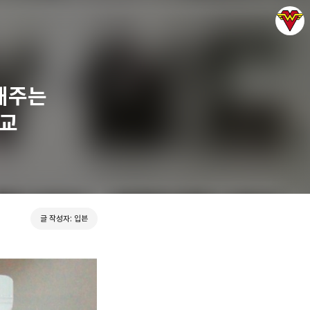
해주는
비교
그녀는 예뻤다
입븐
글 작성자: 입븐