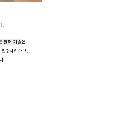
다.
 필터 기술
은
 흡수
시켜주고,
다.