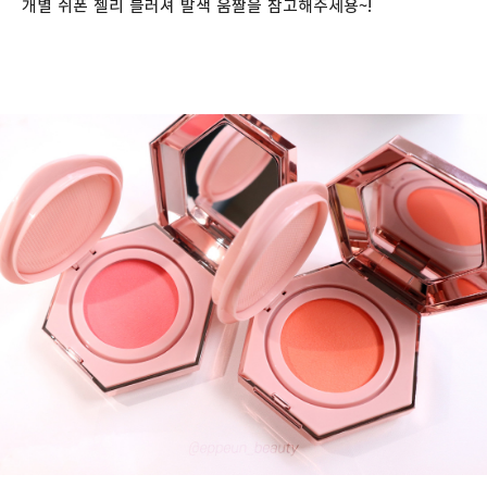
개별 쉬폰 젤리 블러셔 발색 움짤을 참고해주세용~!