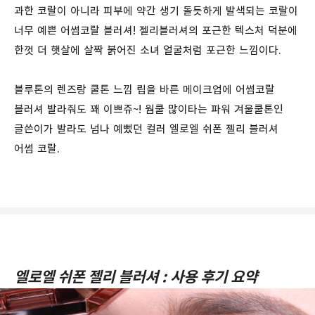
과한 코랄이 아니라 피부에 약간 생기 돌듯하게 발색되는 코랄이
너무 예쁜 어썸코랄 블러셔! 젤리블러셔의 포근한 텍스처 덕분에
한껏 더 햇살에 살짝 붉어진 소녀 얼굴처럼 포근한 느낌이다.
블루톤의 렌즈랑 쿨톤 느낌 립을 바른 메이크업에 어썸코랄
블러셔 발라줘도 꽤 이쁘쥬~! 웜쿨 많이타는 파워 겨울쿨톤인
글쓴이가 발라도 넘나 예뻤던 컬러 엘로엘 쉬폰 젤리 블러셔
어썸 코랄.
엘로엘 쉬폰 젤리 블러셔 : 사용 후기 요약