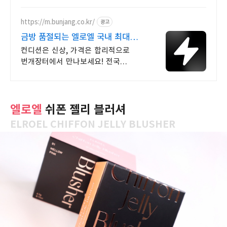
대용까지 가능해요.
https://m.bunjang.co.kr/
광고
금방 품절되는 엘로엘 국내 최대
브랜드 중고거래
컨디션은 신상, 가격은 합리적으로
번개장터에서 만나보세요! 전국
각지에서 올라오는 전국구 최다 상품
매일 10만 개 이상의 신규 상품 업로드
엘로엘
쉬폰 젤리 블러셔
ELROEL CHIFFON JELLY BLUSHER