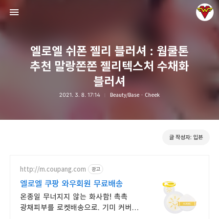
엘로엘 쉬폰 젤리 블러셔 : 웜쿨톤
추천 말랑쫀쫀 젤리텍스처 수채화
블러셔
2021. 3. 8. 17:14
Beauty/Base · Cheek
그녀는 예뻤다
입븐
글 작성자: 입븐
http://m.coupang.com
광고
엘로엘 쿠팡 와우회원 무료배송
온종일 무너지지 않는 화사함! 촉촉
광채피부를 로켓배송으로. 기미 커버와
보습 한 번에! 뜨지 않고 썬크림