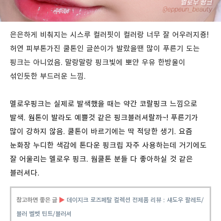
은은하게 비춰지는 시스루 컬러핏이 컬러랑 너무 잘 어우러지죵!
허연 피부톤가진 쿨톤인 글쓴이가 발랐을땐 많이 푸른기 도는
핑크는 아니었음. 말랑말랑 핑크빛에 뽀얀 우유 한방울이
섞인듯한 부드러운 느낌.
멜로우핑크는 실제로 발색했을 때는 약간 코랄핑크 느낌으로
발색. 웜톤이 발라도 예쁠것 같은 핑크블러셔랄까~! 푸른기가
많이 강하지 않음. 쿨톤이 바르기에는 딱 적당한 생기. 요즘
눈화장 누디한 색감에 톤다운 핑크립 자주 사용하는데 거기에도
잘 어울리는 멜로우 핑크. 웜쿨톤 분들 다 좋아하실 것 같은
블러셔다.
참고하면 좋은 글
▶
데이지크 로즈페탈 컬렉션 전제품 리뷰 : 섀도우 팔레트/
블러 벨벳 틴트/블러셔