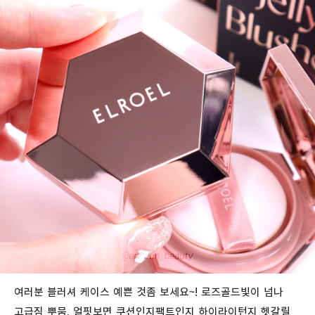
여러분 블러셔 케이스 예쁜 것좀 보세요~! 로즈골드빛이 넘나
고급짐 뿌뭄. 얼핏보면 쿠션인지팩트인지 하이라이턴지 헷갈릴