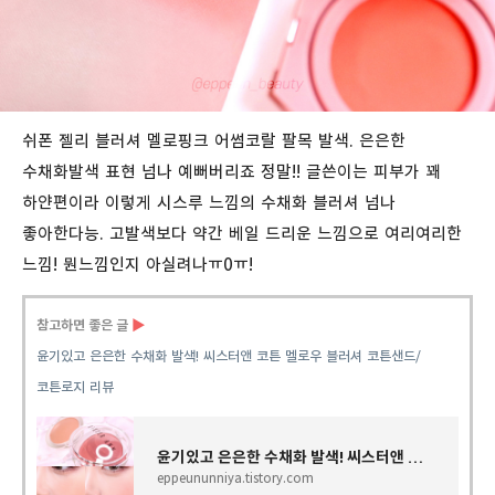
쉬폰 젤리 블러셔 멜로핑크 어썸코랄 팔목 발색. 은은한
수채화발색 표현 넘나 예뻐버리죠 정말!! 글쓴이는 피부가 꽤
하얀편이라 이렇게 시스루 느낌의 수채화 블러셔 넘나
좋아한다능. 고발색보다 약간 베일 드리운 느낌으로 여리여리한
느낌! 뭔느낌인지 아실려나ㅠ0ㅠ!
참고하면 좋은 글
▶
윤기있고 은은한 수채화 발색! 씨스터앤 코튼 멜로우 블러셔 코튼샌드/
코튼로지 리뷰
윤기있고 은은한 수채화 발색! 씨스터앤 코튼 멜로우 블러셔 코튼샌드/코튼로지 리뷰
eppeununniya.tistory.com