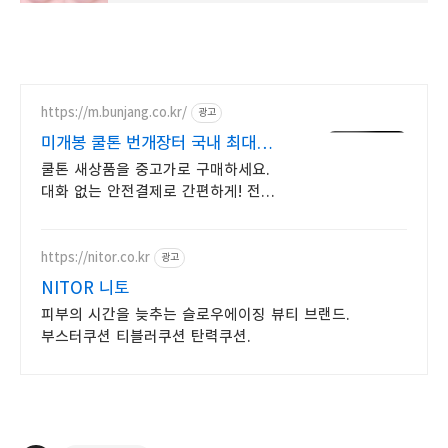
https://m.bunjang.co.kr/
광고
미개봉 쿨톤 번개장터 국내 최대
브랜드 중고거래
쿨톤 새상품을 중고가로 구매하세요.
대화 없는 안전결제로 간편하게! 전국
각지에서 올라오는 전국구 최다 상품
매일 10만 개 이상의 신규 상품 업로드
https://nitor.co.kr
광고
NITOR 니토
피부의 시간을 늦추는 슬로우에이징 뷰티 브랜드.
부스터쿠션 티블러쿠션 탄력쿠션.