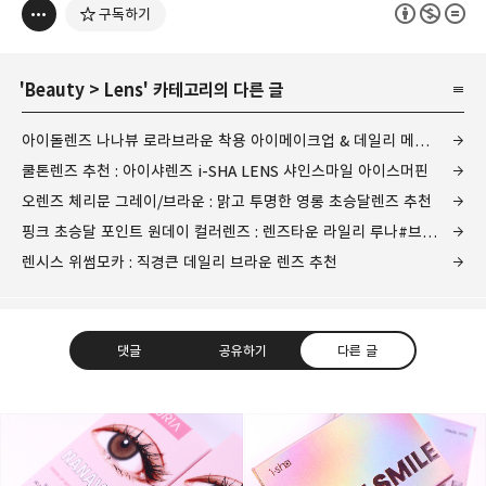
구독하기
'
Beauty
>
Lens
' 카테고리의 다른 글
아이돌렌즈 나나뷰 로라브라운 착용 아이메이크업 & 데일리 메이크업룩
쿨톤렌즈 추천 : 아이샤렌즈 i-SHA LENS 샤인스마일 아이스머핀
오렌즈 체리문 그레이/브라운 : 맑고 투명한 영롱 초승달렌즈 추천
핑크 초승달 포인트 원데이 컬러렌즈 : 렌즈타운 라일리 루나#브라운 메이크업
렌시스 위썸모카 : 직경큰 데일리 브라운 렌즈 추천
댓글
공유하기
다른 글
그녀는 예뻤다