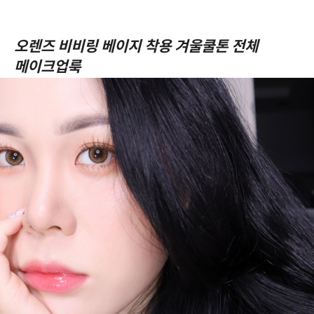
오렌즈 비비링 베이지 착용 겨울쿨톤 전체
메이크업룩