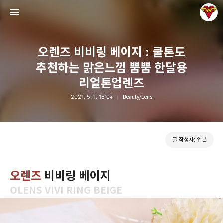
오렌즈 비비링 베이지 : 쿨톤도
추천하는 맑은느낌 뿜뿜 한달용
리얼톤업렌즈
2021. 5. 1. 15:04
Beauty/Lens
그녀는 예뻤다
입븐
글 작성자: 입븐
오렌즈
비비링 베이지
OLENS VIVI RING BEIGE