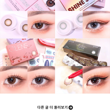
몸도 마음도 모두 예뻐지기 위한 그녀의 영혼을 갈아만든
구독하기
카카오톡
라인
트위터
블로그
구독하기
카카오스토리
밴드
네이버 블로그
Pocke
다른 글 더 둘러보기