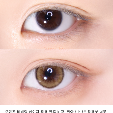
오렌즈 비비링 베이지 착용 전후 비교. 꺄아ㅏㅏㅏ!! 착용샷 너무