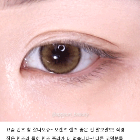
요즘 렌즈 참 잘나오쥬~ 오렌즈 렌즈 좋은 건 말모말모! 직경
작은 렌즈라 특히 렌즈 훌라가 더 없습니다~! 다른 코덕분들