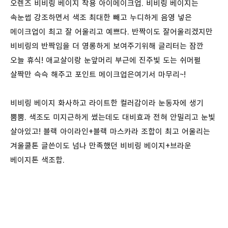
오렌즈 비비링 베이지 착용 아이메이크업. 비비링 베이지는
속눈썹 강조하면서 색조 최대한 빼고 누디하게 음영 넣은
메이크업이 최고 잘 어울리고 예쁘다. 반짝이도 잘어울리겠지만
비비링의 반짝임을 더 영롱하게 보여주기위해 글리터는 잠깐
오늘 휴식! 애교살이랑 눈앞머리 부근에 진주빛 도는 쉬머펄
살짝만 슥슥 해주고 포인트 메이크업은여기서 마무리~!
비비링 베이지 화사하고 라이트한 컬러감이라 눈동자에 생기
뿜뿜. 색조도 미지근하게 썼는데도 대비효과 전혀 안밀리고 눈빛
살아있고! 블랙 아이라인+블랙 마스카라 조합이 최고 어울리는
겨울쿨톤 글쓴이도 넘나 만족했던 비비링 베이지+브라운
베이지톤 색조합.