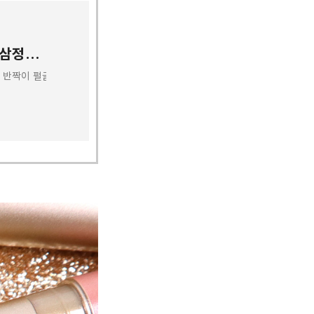
스틸라x롭스 2020 11월 행사 : 부산 서면 삼정타워 롭스 매장 방문
 방문 반짝이 펄글리터 덕후가 사랑하는 브랜드 스틸라. 11월을 맞이하여 스틸라