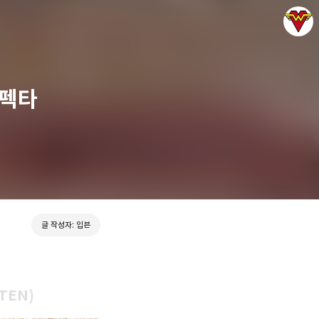
이펙타
그녀는 예뻤다
입븐
글 작성자: 입븐
TTEN)