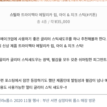
스틸라
트라이펙타 메탈리카 립, 아이 & 치크 스틱(#키튼)
총 4종 /
각 ₩35,000
메이크업에 사용하기 좋은 글리터 스틱섀도우를 하나 추천해볼까 한다. 작
 신상 제품 트라이펙타 메탈리카 립, 아이 & 치크 스틱!
탈리카 글리터 스틱섀도우는 광택, 펄감을 모두 갖춘 쉬머링한 피그먼트
관련 포스팅에서 잠깐 등장하기도 했던 제품인데 발림성과 펄감이 넘나 
다용도 사용가능한 멀티 글리터 스틱 섀도우~!!
틸라
x
롭스
2020 11
월
행사
:
부산
서면
삼정타워
롭스
매장
방문