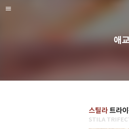
애교
스틸라
트라이펙
STILA TRIFEC