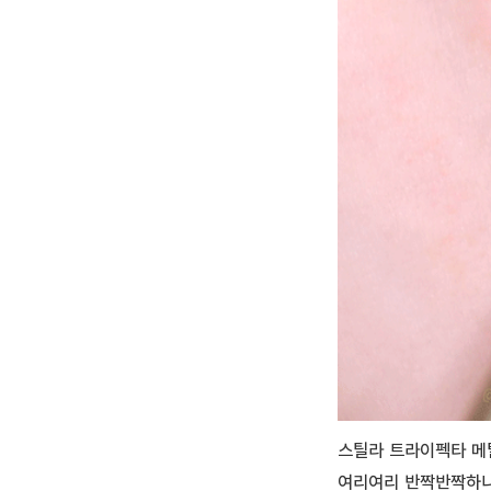
스틸라 트라이펙타 메
여리여리 반짝반짝하니