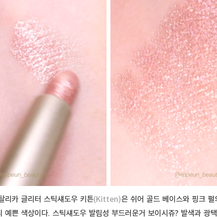
탈리카 글리터 스틱섀도우 키튼
(Kitten)
은 쉬어 골드 베이스와 핑크 펄
 예쁜 색상이다. 스틱섀도우 발림성 부드러운거 보이시쥬? 발색과 광