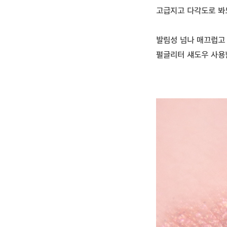
고급지고 다각도로 봐
발림성 넘나 매끄럽고
펄글리터 섀도우 사용