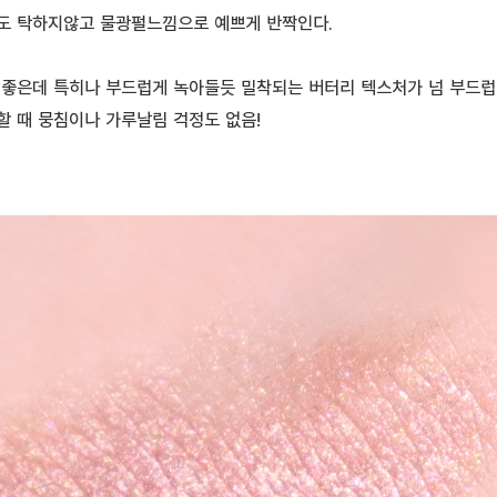
도 탁하지않고 물광펄느낌으로 예쁘게 반짝인다.
 좋은데 특히나 부드럽게 녹아들듯 밀착되는 버터리 텍스처가 넘 부드럽
할 때 뭉침이나 가루날림 걱정도 없음!