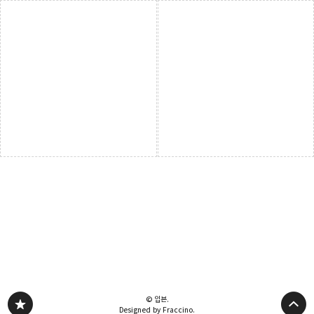
© 입븐.
Designed by Fraccino.