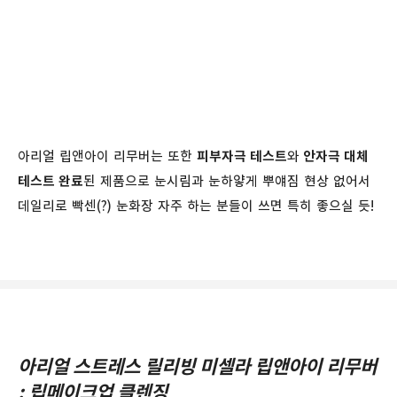
아리얼 립앤아이 리무버는 또한
피부자극 테스트
와
안자극 대체
테스트 완료
된 제품으로 눈시림과 눈하얗게 뿌얘짐 현상 없어서
데일리로 빡센(?) 눈화장 자주 하는 분들이 쓰면 특히 좋으실 듯!
아리얼 스트레스 릴리빙 미셀라 립앤아이 리무버
: 립메이크업 클렌징