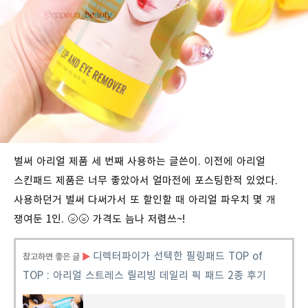
벌써 아리얼 제품 세 번째 사용하는 글쓴이. 이전에 아리얼
스킨패드 제품은 너무 좋았아서 얼마전에 포스팅한적 있었다.
사용하던거 벌써 다써가서 또 할인할 때 아리얼 파우치 몇 개
쟁여둔 1인.
🌝🌝
가격도 늠나 저렴쓰~!
디렉터파이가
선택한
필링패드
TOP of
참고하면 좋은 글
▶
TOP :
아리얼
스트레스
릴리빙
데일리
픽
패드
2
종
후기