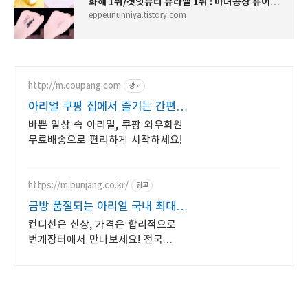
화해 1위/겟잇뷰티 뷰라벨 1위 : 마녀공장 퓨어 클렌징오일 색조 화장품 클렌징해본 후기
eppeununniya.tistory.com
http://m.coupang.com
광고
아리얼 쿠팡 집에서 즐기는 간편
스킨케어
바쁜 일상 속 아리얼, 쿠팡 와우회원
무료배송으로 편리하게 시작하세요!
https://m.bunjang.co.kr/
광고
금방 품절되는 아리얼 국내 최대
브랜드 중고거래
컨디션은 신상, 가격은 합리적으로
번개장터에서 만나보세요! 전국
각지에서 올라오는 전국구 최다 상품
매일 10만 개 이상의 신규 상품 업로드