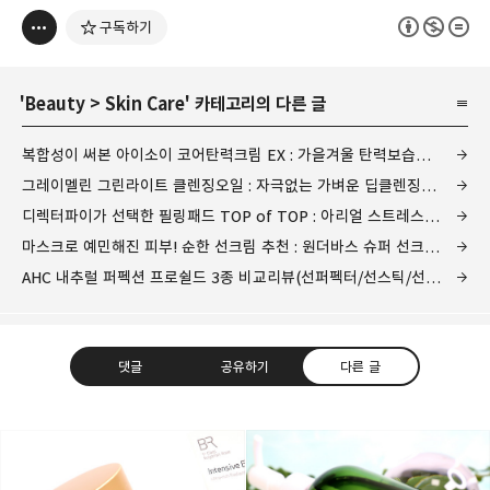
구독하기
'
Beauty
>
Skin Care
' 카테고리의 다른 글
복합성이 써본 아이소이 코어탄력크림 EX : 가을겨울 탄력보습크림으로 딱!
그레이멜린 그린라이트 클렌징오일 : 자극없는 가벼운 딥클렌징에 딱!
디렉터파이가 선택한 필링패드 TOP of TOP : 아리얼 스트레스 릴리빙 데일리 픽 패드 2종 후기
마스크로 예민해진 피부! 순한 선크림 추천 : 원더바스 슈퍼 선크림 3종
AHC 내추럴 퍼펙션 프로쉴드 3종 비교리뷰(선퍼펙터/선스틱/선크림)
댓글
공유하기
다른 글