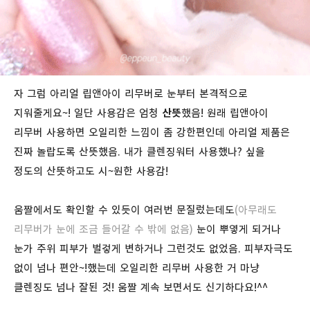
자 그럼 아리얼 립앤아이 리무버로 눈부터 본격적으로
지워줄게요~! 일단 사용감은 엄청
산뜻
했음! 원래 립앤아이
리무버 사용하면 오일리한 느낌이 좀 강한편인데 아리얼 제품은
진짜 놀랍도록 산뜻했음. 내가 클렌징워터 사용했나? 싶을
정도의 산뜻하고도 시~원한 사용감!
움짤에서도 확인할 수 있듯이 여러번 문질렀는데도
(아무래도
리무버가 눈에 조금 들어갈 수 밖에 없음)
눈이 뿌옇게 되거나
눈가 주위 피부가 벌겋게 변하거나 그런것도 없었음. 피부자극도
없이 넘나 편안~!했는데 오일리한 리무버 사용한 거 마냥
클렌징도 넘나 잘된 것! 움짤 계속 보면서도 신기하다요!^^