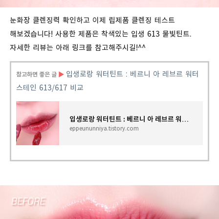
눈화장 클렌징력 확인하고 이제 립제품 클렌징 테스트
해보겠습니다! 사용한 제품은 착색있는 입생 613 물빛틴트.
자세한 리뷰는 아래 링크를 참고해주시길!^^
입생로랑
워터틴트
:
베르니
아
레브르
워터
참고하면 좋은 글
▶
스테인
613/617
비교
입생로랑 워터틴트 : 베르니 아 레브르 워터 스테인 613/617 비교
eppeununniya.tistory.com