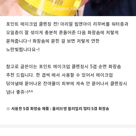
포인트 메이크업 클렌징 전! 아리얼 립앤아이 리무버를 워터층과
오일층이 잘 섞이게 충분히 흔들어준 다음 화장솜에 저렇게
묻혀줍니다~! 화장솜에 묻힌 걸 보면 저렇게 연한
노란빛띕니다요~!
참고로 글쓴이는 포인트 메이크업 클렌징시 5겹 순면 화장솜
추천 드립니다. 한 겹씩 떼서 사용할 수 있어서 메이크업
닦아낼때 묻어나온 잔여물이 피부에 계속 안 묻어나서 클렌징시
넘나 좋쥬~!^^
※ 사용한 5겹 화장솜 제품 : 올리브영 필리밀리 멀티 5겹 화장솜