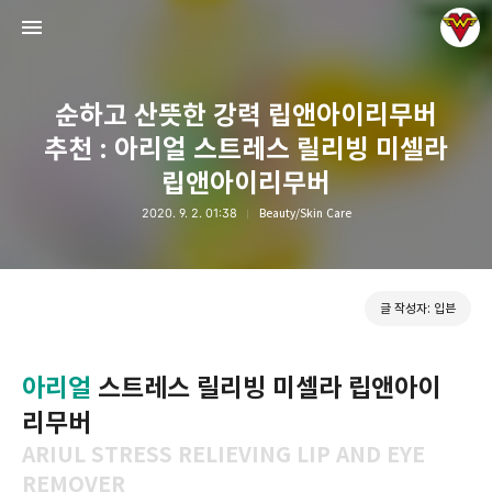
순하고 산뜻한 강력 립앤아이리무버
추천 : 아리얼 스트레스 릴리빙 미셀라
립앤아이리무버
2020. 9. 2. 01:38
Beauty/Skin Care
그녀는 예뻤다
입븐
글 작성자: 입븐
아리얼
스트레스 릴리빙 미셀라 립앤아이
리무버
ARIUL STRESS RELIEVING LIP AND EYE
REMOVER