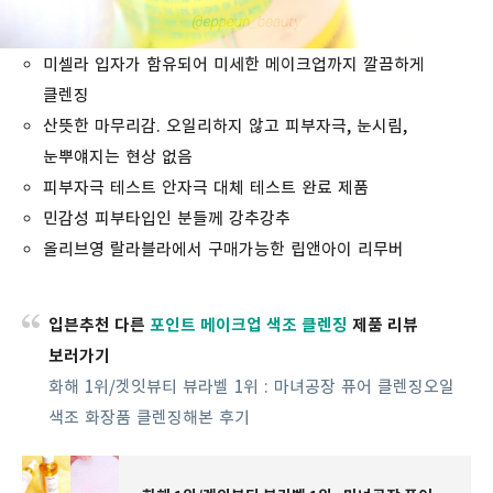
미셀라 입자가 함유되어 미세한 메이크업까지 깔끔하게
클렌징
산뜻한 마무리감. 오일리하지 않고 피부자극, 눈시림,
눈뿌얘지는 현상 없음
피부자극 테스트 안자극 대체 테스트 완료 제품
민감성 피부타입인 분들께 강추강추
올리브영 랄라블라에서 구매가능한 립앤아이 리무버
입븐추천 다른
포인트 메이크업 색조 클렌징
제품 리뷰
보러가기
화해 1위/겟잇뷰티 뷰라벨 1위 : 마녀공장 퓨어 클렌징오일
색조 화장품 클렌징해본 후기