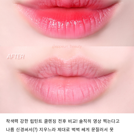
착색력 강한 립틴트 클렌징 전후 비교! 솔직히 영상 찍는다고
나름 신경써서(?) 지우느라 제대로 벅벅 쎄게 문질러서 못