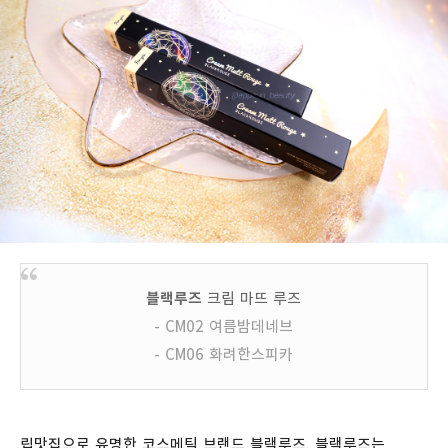
블랙루즈
크림 마뜨 루즈
- CM02 여름밤데네브
- CM06 화려한스피카
립맛집으로 유명한 코스메틱 브랜드 블랙루즈. 블랙루즈는