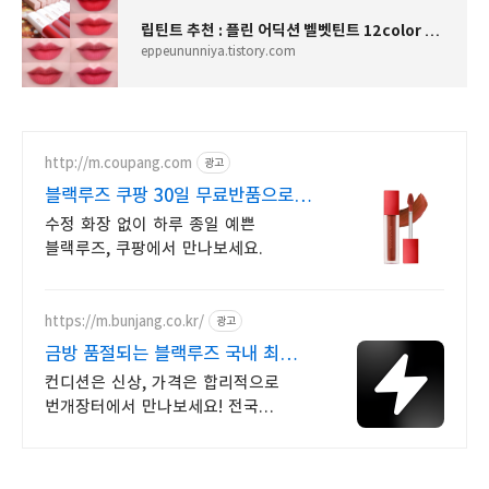
립틴트 추천 : 플린 어딕션 벨벳틴트 12color 전색상 리뷰
eppeununniya.tistory.com
http://m.coupang.com
광고
블랙루즈 쿠팡 30일 무료반품으로
편하게
수정 화장 없이 하루 종일 예쁜
블랙루즈, 쿠팡에서 만나보세요.
https://m.bunjang.co.kr/
광고
금방 품절되는 블랙루즈 국내 최대
브랜드 중고거래
컨디션은 신상, 가격은 합리적으로
번개장터에서 만나보세요! 전국
각지에서 올라오는 전국구 최다 상품
매일 10만 개 이상의 신규 상품 업로드