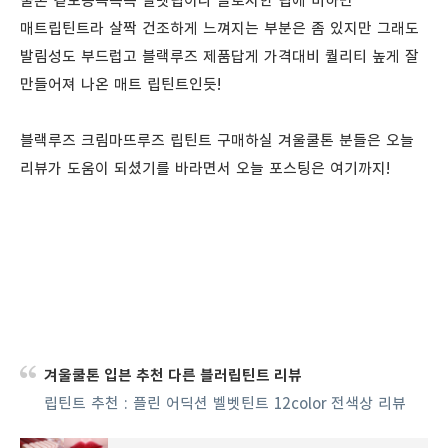
물론 겉보송속촉촉 벨벳립이나 글로시한 립에 비하면
매트립틴트라 살짝 건조하게 느껴지는 부분은 좀 있지만 그래도
발림성도 부드럽고 블랙루즈 제품답게 가격대비 퀄리티 높게 잘
만들어져 나온 매트 립틴트인듯!
블랙루즈 크림마뜨루즈 립틴트 구매하실 겨울쿨톤 분들은 오늘
리뷰가 도움이 되셨기를 바라면서 오늘 포스팅은 여기까지!
겨울쿨톤 입븐 추천 다른 블러립틴트 리뷰
립틴트
추천
:
플린
어딕션
벨벳틴트
12color
전색상
리뷰