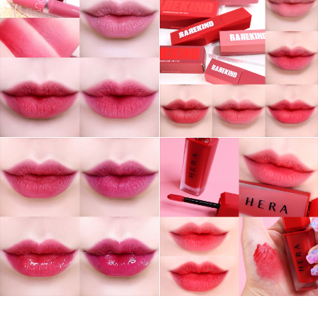
그녀는 예뻤다
몸도 마음도 모두 예뻐지기 위한 그녀의 영혼을 갈아만든
구독하기
카카오톡
라인
트위터
블로그
구독하기
카카오스토리
밴드
네이버 블로그
Pocke