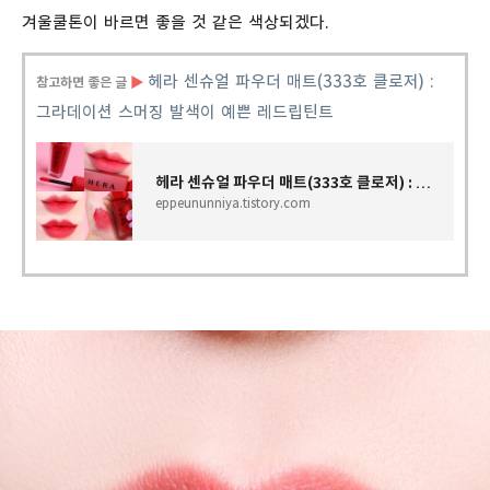
겨울쿨톤이 바르면 좋을 것 같은 색상되겠다.
헤라
센슈얼
파우더
매트
(333
호
클로저
) :
참고하면 좋은 글
▶
그라데이션
스머징
발색이
예쁜
레드립틴트
헤라 센슈얼 파우더 매트(333호 클로저) : 그라데이션 스머징 발색이 예쁜 레드립틴트
eppeununniya.tistory.com