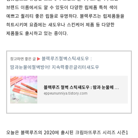
브랜드 이름에서도 알 수 있듯이 다양한 립제품 특히 색이
예쁘고 퀄리티 좋은 립들로 유명하다. 블랙루즈는 립제품들을
히트시키며 요즘에는 섀도우나 스킨케어 제품 등 다양한
제품들도 출시하고 있는 중이다.
블랙루즈
철벽
스틱섀도우
:
참고하면 좋은 글
▶
땀과
눈물에
철벽방어
!
지속력
좋은
글리터섀도우
블랙루즈 철벽 스틱섀도우 : 땀과 눈물에 철벽방어! 지속력 좋은 글리터섀도우
eppeununniya.tistory.com
오늘은 블랙루즈의 2020에 출시된
크림마뜨루즈 시리즈 시즌1