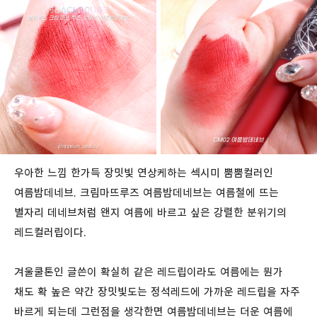
우아한 느낌 한가득 장밋빛 연상케하는 섹시미 뿜뿜컬러인
여름밤데네브. 크림마뜨루즈 여름밤데네브는 여름철에 뜨는
별자리 데네브처럼 왠지 여름에 바르고 싶은 강렬한 분위기의
레드컬러립이다.
겨울쿨톤인 글쓴이 확실히 같은 레드립이라도 여름에는 뭔가
채도 확 높은 약간 장밋빛도는 정석레드에 가까운 레드립을 자주
바르게 되는데 그런점을 생각한면 여름밤데네브는 더운 여름에