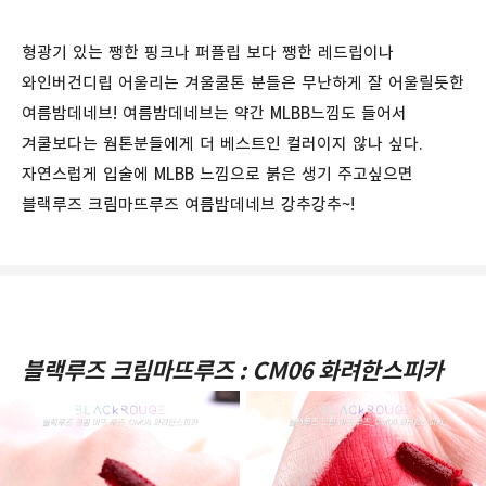
형광기 있는 쨍한 핑크나 퍼플립 보다 쨍한 레드립이나
와인버건디립 어울리는 겨울쿨톤 분들은 무난하게 잘 어울릴듯한
여름밤데네브! 여름밤데네브는 약간 MLBB느낌도 들어서
겨쿨보다는 웜톤분들에게 더 베스트인 컬러이지 않나 싶다.
자연스럽게 입술에 MLBB 느낌으로 붉은 생기 주고싶으면
블랙루즈 크림마뜨루즈 여름밤데네브 강추강추~!
블랙루즈 크림마뜨루즈 : CM06 화려한스피카