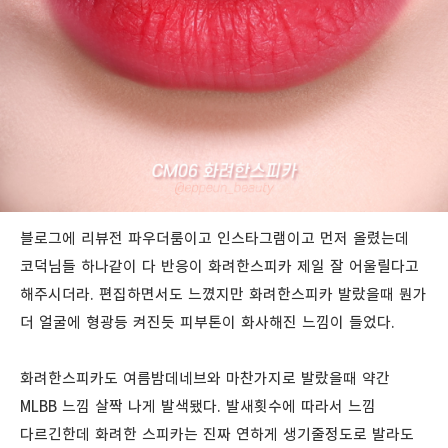
블로그에 리뷰전 파우더룸이고 인스타그램이고 먼저 올렸는데
코덕님들 하나같이 다 반응이 화려한스피카 제일 잘 어울릴다고
해주시더라. 편집하면서도 느꼈지만 화려한스피카 발랐을때 뭔가
더 얼굴에 형광등 켜진듯 피부톤이 화사해진 느낌이 들었다.
화려한스피카도 여름밤데네브와 마찬가지로 발랐을때 약간
MLBB 느낌 살짝 나게 발색됐다. 발새횟수에 따라서 느낌
다르긴한데 화려한 스피카는 진짜 연하게 생기줄정도로 발라도