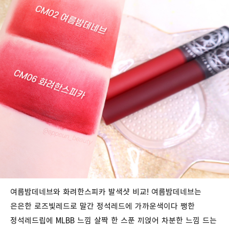
여름밤데네브와 화려한스피카 발색샷 비교! 여름밤데네브는
은은한 로즈빛레드로 말간 정석레드에 가까운색이다 쨍한
정석레드립에 MLBB 느낌 살짝 한 스푼 끼얹어 차분한 느낌 드는