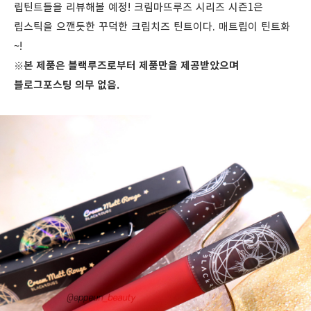
립틴트들을 리뷰해볼 예정!
크림마뜨루즈 시리즈 시즌1은
립스틱을 으깬듯한 꾸덕한 크림치즈 틴트이다. 매트립이 틴트화
~!
※본 제품은 블랙루즈로부터 제품만을 제공받았으며
블로그포스팅 의무 없음.