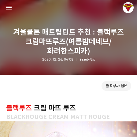
겨울쿨톤 매트립틴트 추천 : 블랙루즈
크림마뜨루즈(여름밤데네브/
화려한스피카)
2020. 12. 26. 04:08
Beauty/Lip
그녀는 예뻤다
입븐
글 작성자: 입븐
블랙루즈
크림 마뜨 루즈
BLACKROUGE CREAM MATT ROUGE