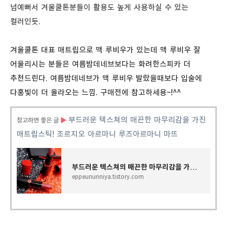
넘예뻐서 겨울쿨톤분들이 활용도 높게 사용하실 수 있는
컬러인듯.
겨울쿨톤 대표 매트립으로 맥 루비우가 있는데 맥 루비우 잘
어울리시는 분들은 여름밤데네브보다는 화려한스피카 더
추천드린다. 여름밤데네브가 맥 루비우 발랐을때보다 입술에
다홍빛이 더 올라오는 느낌. 구매전에 참고하세용~!^^
부드러운
텍스쳐의
매끈한
마무리감을
가진
참고하면 좋은 글
▶
매트립스틱
!
조르지오
아르마니
루즈아르마니
마뜨
부드러운 텍스쳐의 매끈한 마무리감을 가진 매트립스틱! 조르지오 아르마니 루즈아르마니 마뜨
eppeununniya.tistory.com