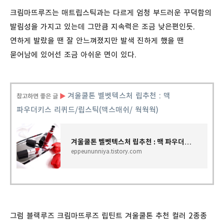
크림마뜨루즈는 매트립스틱과는 다르게 엄청 부드러운 꾸덕함의
발림성을 가지고 있는데 그만큼 지속력은 조금 낮은편인듯.
연하게 발랐을 땐 잘 안느껴졌지만 발색 진하게 했을 땐
묻어남에 있어선 조금 아쉬운 면이 있다.
겨울쿨톤
벨벳텍스처
립추천
:
맥
참고하면 좋은 글
▶
파우더키스
리퀴드
/
립스틱
(
맥스매쉬
/
웍웍웍
)
겨울쿨톤 벨벳텍스처 립추천 : 맥 파우더키스 리퀴드/립스틱(맥스매쉬/ 웍웍웍)
eppeununniya.tistory.com
그럼 블랙루즈 크림마뜨루즈 립틴트 겨울쿨톤 추천 컬러 2종종