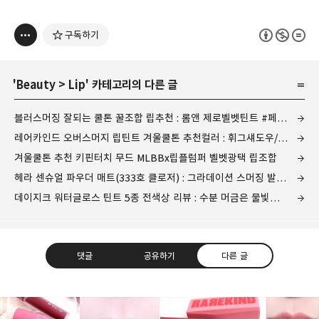
구독하기
'
Beauty
>
Lip
' 카테고리의 다른 글
블러스머징 잘되는 쿨톤 꿀조합 립추천 : 롬앤 제로벨벳틴트 #페탈태슬 #빌런베스트
레어카인드 오버스머지 립틴트 겨울쿨톤 추천컬러 : 휘그섀도우/레드스코어/블러디레드
겨울쿨톤 추천 키핀터치 무드 MLBBx립플럼퍼 벨벳광택 립조합
헤라 센슈얼 파우더 매트(333호 클로저) : 그라데이션 스머징 발색이 예쁜 레드립틴트
데이지크 워터글로스 틴트 5종 전색상 리뷰 : 수분 머금은 물빛광택 틴트
댓글
공유하기
다른 글