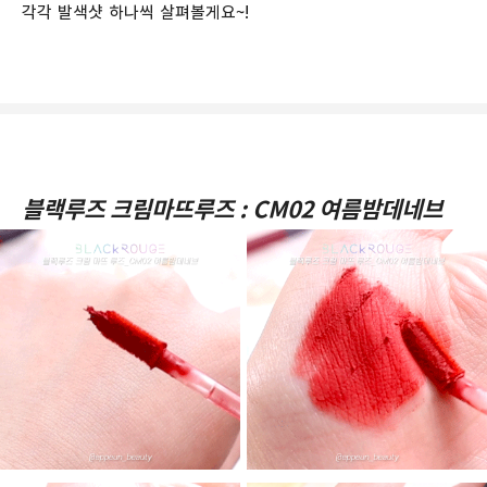
각각 발색샷 하나씩 살펴볼게요~!
블랙루즈 크림마뜨루즈 : CM02 여름밤데네브