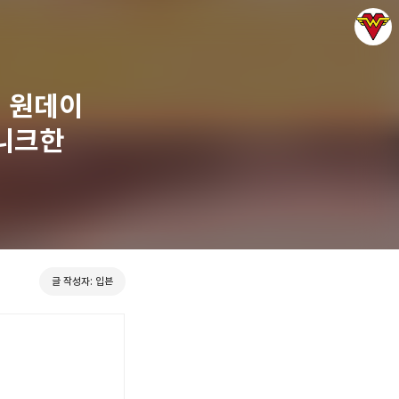
n 원데이
유니크한
그녀는 예뻤다
입븐
글 작성자: 입븐