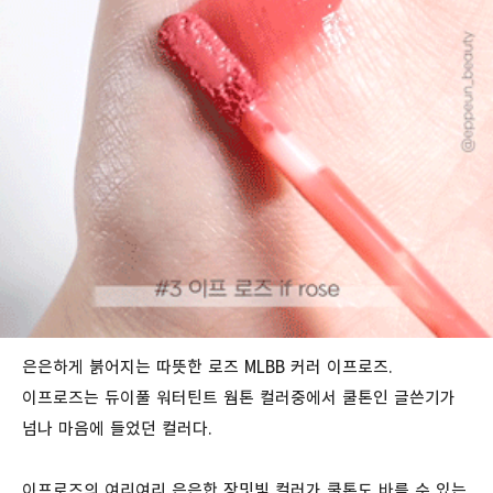
은은하게 붉어지는 따뜻한 로즈 MLBB 커러 이프로즈.
이프로즈는 듀이풀 워터틴트 웜톤 컬러중에서 쿨톤인 글쓴기가
넘나 마음에 들었던 컬러다.
이프로즈의 여리여리 은은한 장밋빛 컬러가 쿨톤도 바를 수 있는