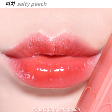
피치
salty peach