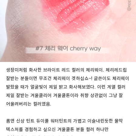
생장미처럼 화사한 브라이트 레드 컬러의 체리웨이. 체리레드립
잘받는 분들이면 무조건 체리웨이 겟하십쇼~! 글쓴이도 체리웨이
발랐을 때가 얼굴빛이 제일 밝고 화사해보였다. 이런 계열 컬러
제일 잘받는 겨울클리어 겨울쿨톤이라 취향 상관없이 그냥 잘
어울려버리는 컬러였음.
롬앤 신상 틴트 듀이풀 워터틴트의 가볍고 이슬내린듯한 물막
텍스처를 경험하고 싶으신 겨울쿨톤 분들 컬러 하나만