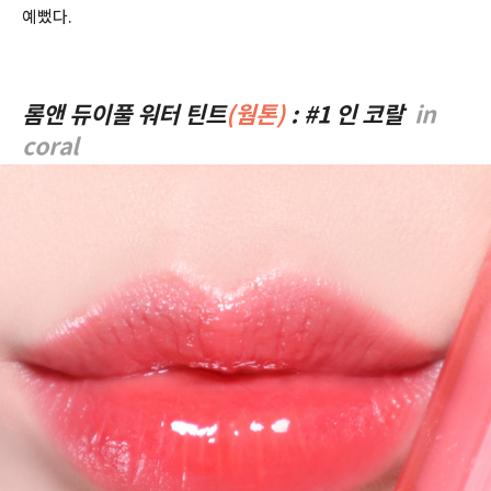
예뻤다.
롬앤 듀이풀 워터 틴트
(웜톤)
: #1 인 코랄
in
coral