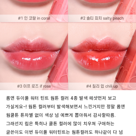
롬앤 듀이풀 워터 틴트 웜톤 컬러 4종 발색 떼샷먼저 보고
가실게요~! 웜톤 컬러부터 발색해보면서 느낀거지만 정말 롬앤
웜쿨톤 톤차별 없이 색상 넘 예쁘게 뽑아줘서 감사할따름.
그래선지 립은 특히나 쿨톤 컬러에 많이 치우쳐 구매하는
글쓴이도 이번 듀이풀 워터틴트는 웜톤컬러도 하나같이 다 넘