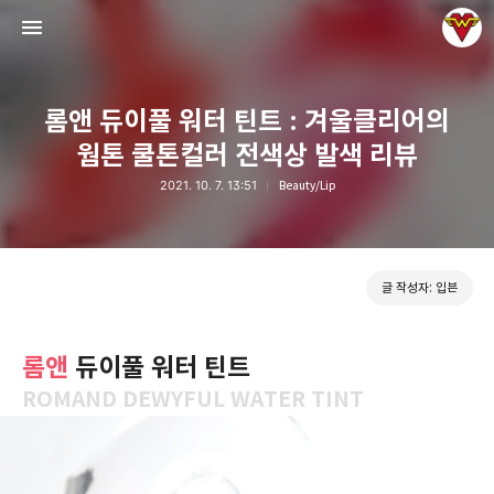
롬앤 듀이풀 워터 틴트 : 겨울클리어의
웜톤 쿨톤컬러 전색상 발색 리뷰
2021. 10. 7. 13:51
Beauty/Lip
그녀는 예뻤다
입븐
글 작성자: 입븐
롬앤
듀이풀 워터 틴트
ROMAND DEWYFUL WATER TINT