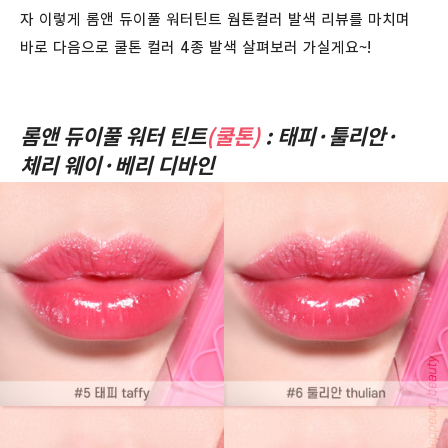
자 이렇게 롬앤 듀이풀 워터틴트 웜톤컬러 발색 리뷰를 마치며
바로 다음으로 쿨톤 컬러 4종 발색 살펴보러 가실게요~!
롬앤 듀이풀 워터 틴트
(쿨톤)
: 태피
·툴리안
·
체리 웨이
·베리 디바인