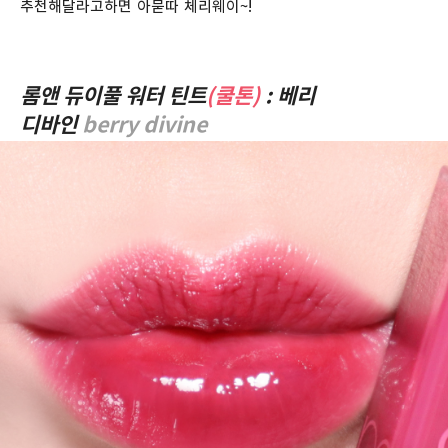
추천해달라고하면 아묻따 체리웨이~!
롬앤 듀이풀 워터 틴트
(쿨톤)
: 베리
디바인
berry divine