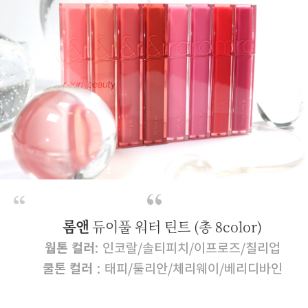
롬앤
듀이풀 워터 틴트 (총 8color)
웜톤 컬러
: 인코랄/솔티피치/이프로즈/칠리업
쿨톤 컬러
: 태피/툴리안/체리웨이/베리디바인