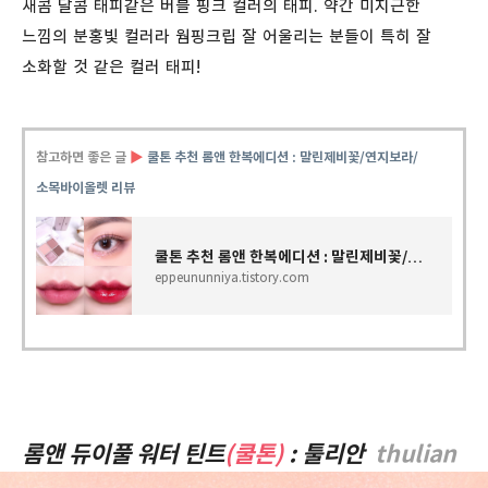
새콤 달콤 태피같은 버블 핑크 컬러의 태피. 약간 미지근한
느낌의 분홍빛 컬러라 웜핑크립 잘 어울리는 분들이 특히 잘
소화할 것 같은 컬러 태피!
참고하면 좋은 글
▶
쿨톤 추천 롬앤 한복에디션 : 말린제비꽃/연지보라/
소목바이올렛 리뷰
쿨톤 추천 롬앤 한복에디션 : 말린제비꽃/연지보라/소목바이올렛 리뷰
eppeununniya.tistory.com
롬앤 듀이풀 워터 틴트
(쿨톤)
: 툴리안
thulian