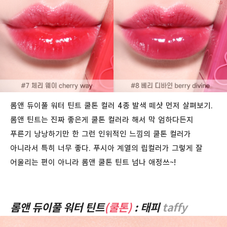
롬앤 듀이풀 워터 틴트 쿨톤 컬러 4종 발색 떼샷 먼저 살펴보기.
롬앤 틴트는 진짜 좋은게 쿨톤 컬러라 해서 막 엄하다든지
푸른기 낭낭하기만 한 그런 인위적인 느낌의 쿨톤 컬러가
아니라서 특히 너무 좋다. 푸시아 계열의 립컬러가 그렇게 잘
어울리는 편이 아니라 롬앤 쿨톤 틴트 넘나 애정쓰~!
롬앤 듀이풀 워터 틴트
(쿨톤)
: 태피
taffy