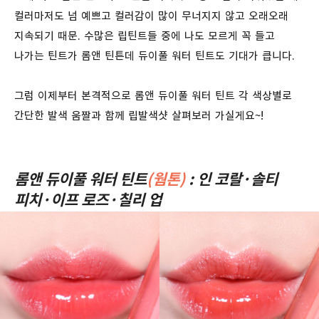
컬러마저도 넘 예쁘고 컬러감이 많이 무너지지 않고 오래오래
지속되기 때문. 수많은 립틴트들 중에 나도 모르게 꼭 들고
나가는 틴트가 롬앤 틴튼데 듀이풀 워터 틴트도 기대가 큽니다.
그럼 이제부터 본격적으로 롬앤 듀이풀 워터 틴트 각 색상별로
간단한 발색 움짤과 함께 립발색샷 살펴보러 가실게요~!
롬앤 듀이풀 워터 틴트
(웜톤)
: 인 코랄·솔티
피치·이프 로즈·칠리 업