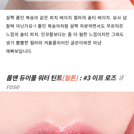
살짝 졸인 복숭아 같은 피치 베이지 컬러의 솔티 베이지. 묘사 넘
찰떡 아닌가요~! 졸인 복숭아처럼 살짝 차분하면서도 무르익은
느낌의 솔티 피치. 인코랄보다는 좀 더 웜한 느낌이지만 그래도
생기 뿜뿜한 컬러라 겨울클리어인 글쓴이에겐 마냥
예뻐보입니다.
롬앤 듀이풀 워터 틴트
(웜톤)
: #3 이프 로즈
if
rose