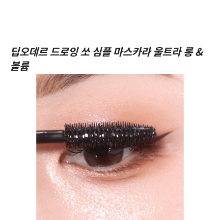
딥오데르 드로잉 쏘 심플 마스카라 울트라 롱 &
볼륨