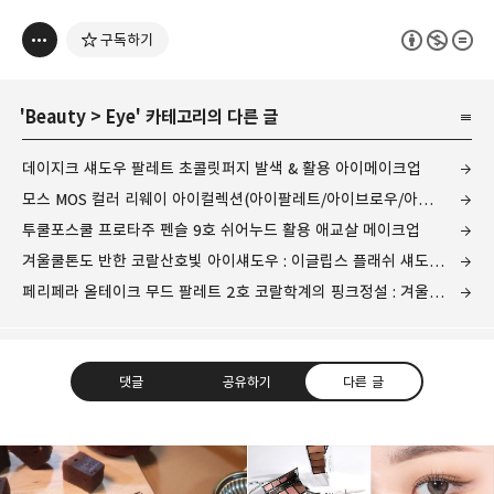
구독하기
'
Beauty
>
Eye
' 카테고리의 다른 글
데이지크 섀도우 팔레트 초콜릿퍼지 발색 & 활용 아이메이크업
모스 MOS 컬러 리웨이 아이컬렉션(아이팔레트/아이브로우/아이라이너) 전색상 발색 & 메이크업
투쿨포스쿨 프로타주 펜슬 9호 쉬어누드 활용 애교살 메이크업
겨울쿨톤도 반한 코랄산호빛 아이섀도우 : 이글립스 플래쉬 섀도우 팔레트 04 코랄마티니
페리페라 올테이크 무드 팔레트 2호 코랄학계의 핑크정설 : 겨울쿨톤 클리어 아이섀도우 추천
댓글
공유하기
다른 글