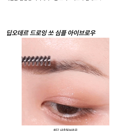
딥오데르 드로잉 쏘 심플 아이브로우
#02 내추럴브라운