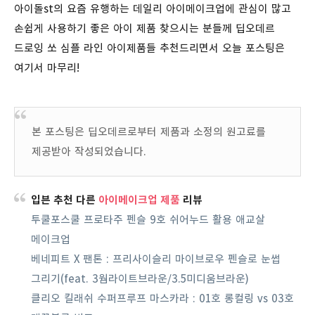
아이돌st의 요즘 유행하는 데일리 아이메이크업에 관심이 많고
손쉽게 사용하기 좋은 아이 제품 찾으시는 분들께 딥오데르
드로잉 쏘 심플 라인 아이제품들 추천드리면서 오늘 포스팅은
여기서 마무리!
본 포스팅은 딥오데르로부터 제품과 소정의 원고료를
제공받아 작성되었습니다.
입븐 추천 다른
아이메이크업 제품
리뷰
투쿨포스쿨 프로타주 펜슬 9호 쉬어누드 활용 애교살
메이크업
베네피트 X 팬톤 : 프리사이슬리 마이브로우 펜슬로 눈썹
그리기(feat. 3웜라이트브라운/3.5미디움브라운)
클리오 킬래쉬 수퍼프루프 마스카라 : 01호 롱컬링 vs 03호