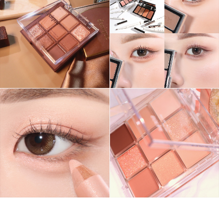
그녀는 예뻤다
몸도 마음도 모두 예뻐지기 위한 그녀의 영혼을 갈아만든
구독하기
카카오톡
라인
트위터
블로그
구독하기
카카오스토리
밴드
네이버 블로그
Pocke