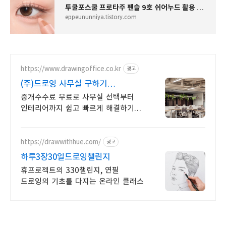
투쿨포스쿨 프로타주 펜슬 9호 쉬어누드 활용 애교살 메이크업
eppeununniya.tistory.com
https://www.drawingoffice.co.kr
광고
(주)드로잉 사무실 구하기
중개수수료 무료!
중개수수료 무료로 사무실 선택부터
인테리어까지 쉽고 빠르게 해결하기
국내 최대 매물 DB보유, 인테리어
시공,디자인,AS관리팀 자체 운영
https://drawwithhue.com/
광고
하루3장30일드로잉챌린지
휴프로젝트의 330챌린지, 연필
드로잉의 기초를 다지는 온라인 클래스