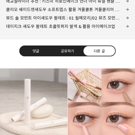
애교살라이너 추천 : 키스미 히로인메이크 언더 아이 듀얼 펜슬 라이너
클리오 쉐이드앤섀도우 소프트뎁스 활용 겨울쿨톤 겨울클리어 머츄어 로즈브라운 가을메이크업(+쉬폰블러틴트 7호 모브포유)
뮤드 숄 모먼트 아이섀도우 팔레트 : 01 웜메모리/02 뮤즈 모먼트 비교 활용 아이메이크업
데이지크 섀도우 팔레트 초콜릿퍼지 발색 & 활용 아이메이크업
댓글
공유하기
다른 글
그녀는 예뻤다
몸도 마음도 모두 예뻐지기 위한 그녀의 영혼을 갈아만든
구독하기
카카오톡
라인
트위터
블로그
구독하기