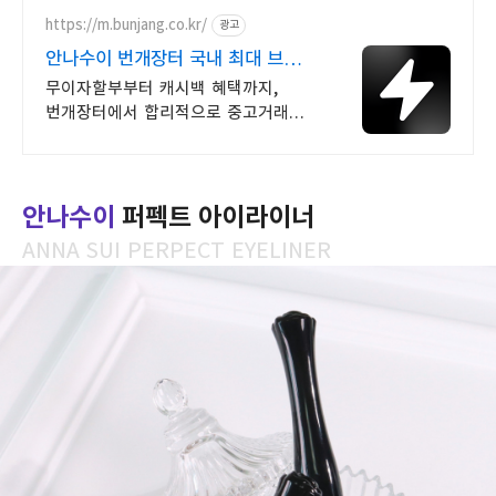
https://m.bunjang.co.kr/
광고
안나수이 번개장터 국내 최대 브랜드
중고거래
무이자할부부터 캐시백 혜택까지,
번개장터에서 합리적으로 중고거래
하세요 전국 각지에서 올라오는 전국구
최다 상품 매일 10만 개 이상의 신규
상품 업로드
안나수이
퍼펙트 아이라이너
ANNA SUI PERPECT EYELINER