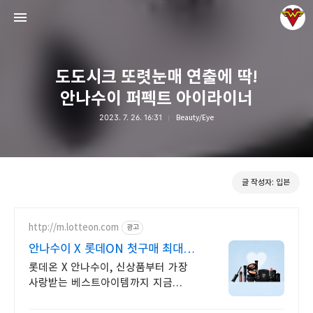
도도시크 또렷눈매 연출에 딱!
안나수이 퍼펙트 아이라이너
2023. 7. 26. 16:31
Beauty/Eye
그녀는 예뻤다
입븐
글 작성자: 입븐
http://m.lotteon.com
광고
안나수이 X 롯데ON 첫구매 최대
5천원 혜택!
롯데온 X 안나수이, 신상품부터 가장
사랑받는 베스트아이템까지 지금
만나보세요!