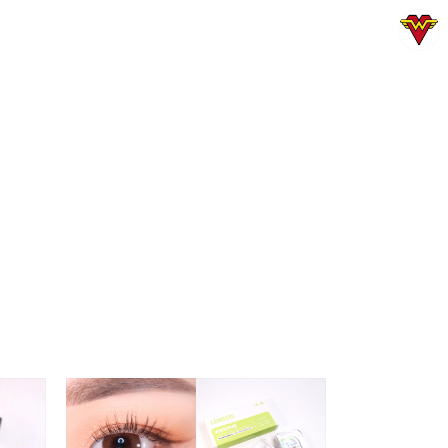
그녀는 예뻤다
입븐