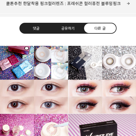
쿨톤추천 한달착용 핑크컬러렌즈 : 프레쉬콘 컬러퓨전 블루밍핑크
댓글
공유하기
다른 글
그녀는 예뻤다
몸도 마음도 모두 예뻐지기 위한 그녀의 영혼을 갈아만든
구독하기
카카오톡
라인
트위터
블로그
구독하기
카카오스토리
밴드
네이버 블로그
Pocke