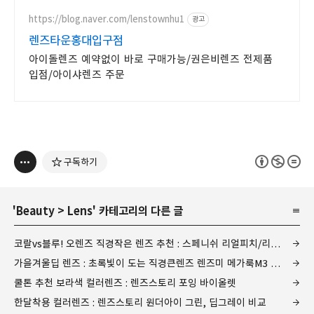
https://blog.naver.com/lenstownhu1
광고
렌즈타운홍대입구점
아이돌렌즈 예약없이 바로 구매가능/권은비렌즈 전제품
입점/아이샤렌즈 주문
구독하기
'
Beauty
>
Lens
' 카테고리의 다른 글
코랄vs블루! 오렌즈 직경작은 렌즈 추천 : 스페니쉬 리얼피치/리얼스카이
가을겨울딥 렌즈 : 초록빛이 도는 직경큰렌즈 렌즈미 메가룩M3 그레이
쿨톤 추천 보라색 컬러렌즈 : 렌즈스토리 포잉 바이올렛
한달착용 컬러렌즈 : 렌즈스토리 원더아이 그린, 딥그레이 비교