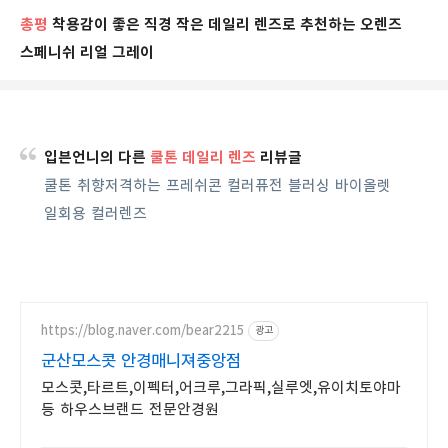
총평
착용감이 좋은 직경 작은 데일리 렌즈로 추천하는 오렌즈
스페니쉬 리얼 그레이
입븐언니의 다른
쿨톤 데일리
렌즈
리뷰글
쿨톤 취향저격하는 프레쉬콘 컬러퓨전 블러싱 바이올렛
일회용 컬러렌즈
https://blog.naver.com/bear2215
광고
군산모스콧 안경매니져중앙점
모스콧,타르트,이펙터,어크루,그라픽,실루엣,유이치토야마
등 하우스브랜드 전문안경원