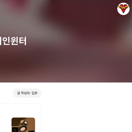
레인윈터
그녀는 예뻤다
입븐
글 작성자: 입븐