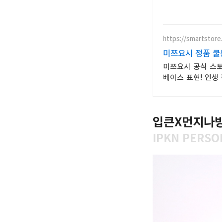
https://smartstore
미쯔요시 정품 쿨
미쯔요시 공식 스토
베이스 표현! 인생
입큰X먼지나방
IPKN PERSO