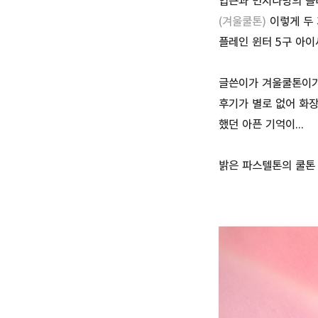
입큰과 먼지나방의 콜
(겨울쿨톤)
이렇게 두 
플레인 윈터 5구 아이
글쓴이가 겨울쿨톤이기
후기가 별로 없어 화장
했던 아픈 기억이...
밝은 파스텔톤의 쿨톤 