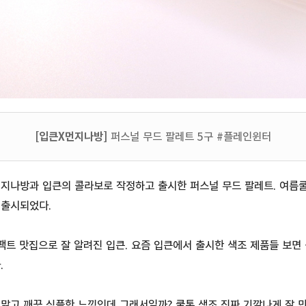
[입큰X먼지나방]
퍼스널 무드 팔레트 5구 #플레인윈터
먼지나방과 입큰의 콜라보로 작정하고 출시한 퍼스널 무드 팔레트. 여름쿨
 출시되었다.
팩트 맛집으로 잘 알려진 입큰. 요즘 입큰에서 출시한 색조 제품들 보면
.
맑고 깨끗 심플한 느낌인데 그래서일까? 쿨톤 색조 진짜 기깔나게 잘 