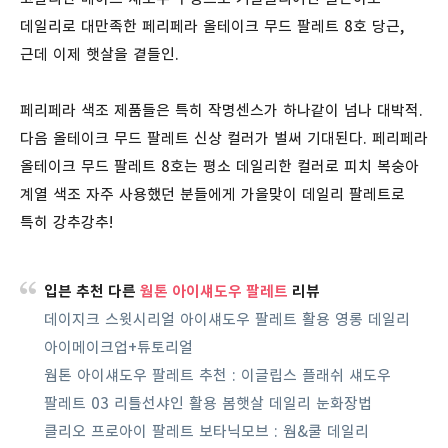
데일리로 대만족한 페리페라 올테이크 무드 팔레트 8호 당근,
근데 이제 햇살을 곁들인.
페리페라 색조 제품들은 특히 작명센스가 하나같이 넘나 대박적.
다음 올테이크 무드 팔레트 신상 컬러가 벌써 기대된다. 페리페라
올테이크 무드 팔레트 8호는 평소 데일리한 컬러로 피치 복숭아
계열 색조 자주 사용했던 분들에게 가을맞이 데일리 팔레트로
특히 강추강추!
입븐 추천 다른
웜톤 아이섀도우 팔레트
리뷰
데이지크 스윗시리얼 아이섀도우 팔레트 활용 영롱 데일리
아이메이크업+튜토리얼
웜톤 아이섀도우 팔레트 추천 : 이글립스 플래쉬 섀도우
팔레트 03 리틀선샤인 활용 봄햇살 데일리 눈화장법
클리오 프로아이 팔레트 보타닉모브 : 웜&쿨 데일리