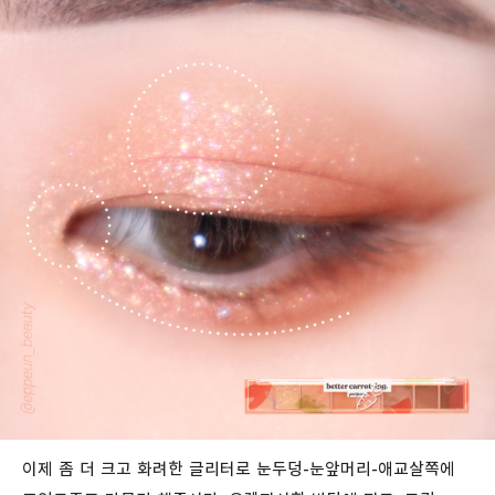
이제 좀 더 크고 화려한 글리터로 눈두덩-눈앞머리-애교살쪽에