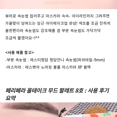
뷰러로 속눈썹 집어주고 마스카라 슥슥- 아이라인까지 그려주면
가을맞이 당며드는 당근 아이메이크업 완성! 색조를 조금 진하게
올린편이라 속눈썹도 강조해줄 겸 부분 속눈썹도 가닥가닥
조금씩 붙였어요~!^^
<사용 제품 참고>
-부분 속눈썹 : 에스티청담 청담언니 속눈썹(피쉬테일-9mm)
-마스카라 : 에스쁘아 노머징 볼륨 마스카라 XP 블랙
페리페라 올테이크 무드 팔레트 8호 : 사용 후기
요약