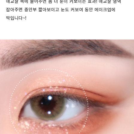
애교살 쪽에 쓸어주면 좀 더 눈이 커보이는 효과! 애교살 영역
잡아주면 중안부 짧아보이고 눈도 커보여 동안 메이크업에
딱입니다~!