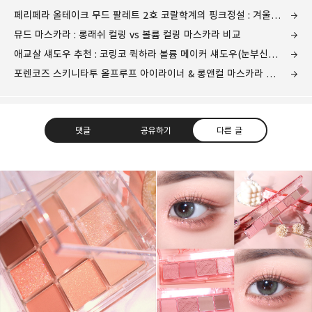
페리페라 올테이크 무드 팔레트 2호 코랄학계의 핑크정설 : 겨울쿨톤 클리어 아이섀도우 추천
뮤드 마스카라 : 롱래쉬 컬링 vs 볼륨 컬링 마스카라 비교
애교살 섀도우 추천 : 코링코 퀵하라 볼륨 메이커 섀도우(눈부신정오/은하수달빛)
포렌코즈 스키니타투 올프루프 아이라이너 & 롱앤컬 마스카라 전색상 발색 리뷰
댓글
공유하기
다른 글
그녀는 예뻤다
몸도 마음도 모두 예뻐지기 위한 그녀의 영혼을 갈아만든
구독하기
카카오톡
라인
트위터
블로그
구독하기