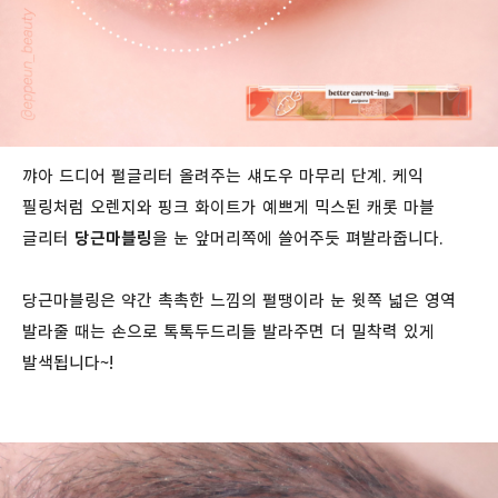
꺄아 드디어 펄글리터 올려주는 섀도우 마무리 단계. 케익
필링처럼 오렌지와 핑크 화이트가 예쁘게 믹스된 캐롯 마블
글리터
당근마블링
을 눈 앞머리쪽에 쓸어주듯 펴발라줍니다.
당근마블링은 약간 촉촉한 느낌의 펄땡이라 눈 윗쪽 넓은 영역
발라줄 때는 손으로 톡톡두드리들 발라주면 더 밀착력 있게
발색됩니다~!