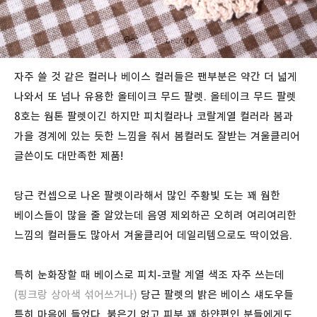
자주 쓸 것 같은 컬러나 베이스 컬러들은 팬부분은 약간 더 넓게
나와서 또 넘나 유용한 올테이크 무드 팔렛. 올테이크 무드 팔렛
8호는 웜톤 팔렛이긴 하지만 피치컬라나 코랄계열 컬러라 봄과
가을 경계에 있는 듯한 느낌을 줘서 봄컬러도 잘받는 겨울클리어
글쓴이도 대만족한 제품!
당근 컨셉으로 나온 팔렛이라해서 많인 주황빛 도는 꽤 웜한
베이스들이 많을 줄 알았는데 음영 제외하곤 오히려 여리여리한
느낌의 컬러들도 많아서 겨울클리어 데일리템으로도 딱이었음.
특히 눈화장할 때 베이스로 피치-코랄 계열 색조 자주 쓰는데
(핑크랑 상아색 섞어쓰거나)
당근 팔렛의 밝은 베이스 섀도우들
특히 마음에 들었다. 붉은기 없고 피부 꽤 하얀편인 분들에게도