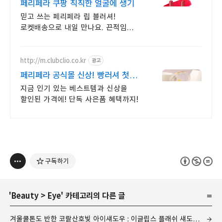
페리페라 쿠팡 칙칙한 얼굴에 생기
믿고 쓰는 페리페라 립 블러셔!
로켓배송으로 내일 만나요. 끈적임
없는 글로이 틴트, 착붙 젤리 블러셔로
생기 UP!
http://m.clubclio.co.kr
광고
페리페라 공식몰 신상! 빵러셔 첫
공개
지금 인기 있는 베스트템과 신상을
할인된 가격에! 단독 사은품 혜택까지!
구독하기
'
Beauty
>
Eye
' 카테고리의 다른 글
겨울쿨톤도 반한 코랄산호빛 아이섀도우 : 이글립스 플래쉬 섀도우 팔레트 04 코랄마티니