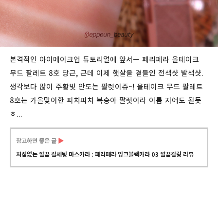
본격적인 아이메이크업 튜토리얼에 앞서ㅡ 페리페라 올테이크
무드 팔레트 8호 당근, 근데 이제 햇살을 곁들인 전색샷 발색샷.
생각보다 많이 주황빛 안도는 팔렛이쥬~! 올테이크 무드 팔레트
8호는 가을맞이한 피치피치 복숭아 팔렛이라 이름 지어도 될듯
ㅎ...
참고하면 좋은 글
▶
처짐없는 깔끔 컬세팅 마스카라 : 페리페라 잉크블랙카라 03 깔끔컬링 리뷰