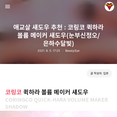
애교살 섀도우 추천 : 코링코 퀵하라
볼륨 메이커 섀도우(눈부신정오/
은하수달빛)
2021. 8. 5. 17:25
Beauty/Eye
그녀는 예뻤다
입븐
글 작성자: 입븐
코링코
퀵하라 볼륨 메이커 섀도우
CORINGCO QUICK-HARA VOLUME MAKER
SHADOW