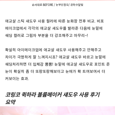
순서대로 BEFORE / 눈부신정오/ 은하수달빛
애교살 스틱 섀도우 사용 컬러에 따른 눈화장 전후 비교. 비포
메이크업에서 각각의 애교살 섀도우를 발라준 다음에 눈밑에
쉐딩 컬러로 그림자 부분을 더 강조해주고 마무리~!
확실히 아이메이크업에 애교살 섀도우 사용해주고 안해주고
차이가 극명하게 잘 느껴지시죠? 애교살 섀도우 바르고 눈밑에
쉐딩처리하면 더 입체감 뿜뿜! 눈밑에 애교살 섀도우로 포인트 준
눈이 확실히 좀 더 또랑또랑해보이고 눈매가 확 트여보여서 더
커보이는 효과.
코링코 퀵하라 볼륨메이커 섀도우 사용 후기
요약