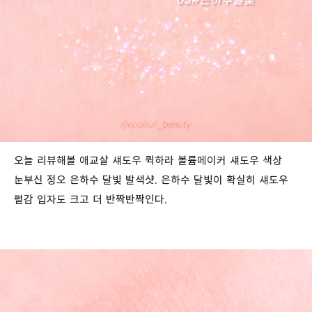
오늘 리뷰해볼 애교살 섀도우 퀵하라 볼륨메이커 섀도우 색상
눈부신 정오 은하수 달빛 발색샷. 은하수 달빛이 확실히 섀도우
펄감 입자도 크고 더 반짝반짝인다.