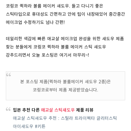
코링코 퀵하라 볼륨 메이커 섀도우. 들고 다니기 좋은
스틱타입으로 휴대성도 간편하고 안에 팁이 내장돼있어 중간중간
메이크업 수정하기도 넘나 간편!
데일리한 색감에 빠른 애교살 메이크업 완성을 위한 섀도우 제품
찾는 분들에게 코링코 퀵하라 볼륨 메이커 스틱 섀도우
강추드리면서 오늘 포스팅은 여기서 마무리~!
본 포스팅 제품(퀵하라 볼륨메이커 섀도우 2종)은
코링코로부터 제품 제공받았습니다.
입븐 추천 다른
애교살 스틱섀도우
제품 리뷰
애교살 스틱섀도우 추천 : 스틸라 트라이펙타 글리터스틱
아이섀도우 #키튼