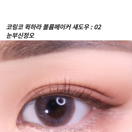
코링코 퀵하라 볼륨메이커 섀도우 : 02
눈부신정오