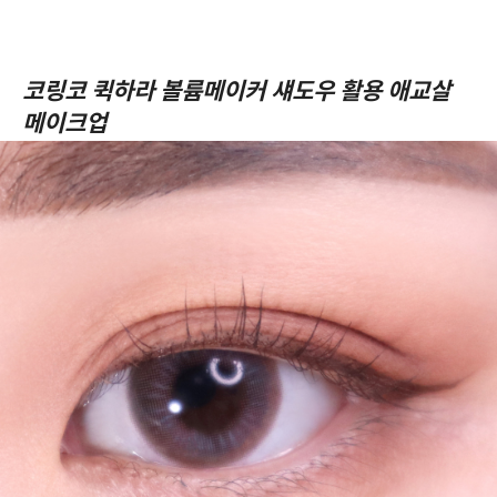
코링코 퀵하라 볼륨메이커 섀도우 활용 애교살
메이크업