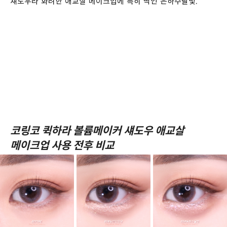
섀도우라 화려한 애교살 메이크업에 특히 딱인 은하수달빛.
코링코 퀵하라 볼륨메이커 섀도우 애교살
메이크업 사용 전후 비교