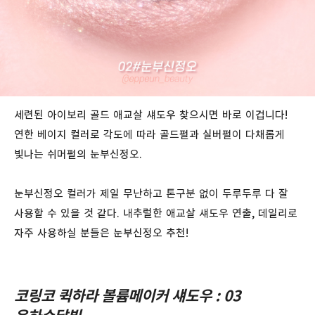
세련된 아이보리 골드 애교살 섀도우 찾으시면 바로 이겁니다!
연한 베이지 컬러로 각도에 따라 골드펄과 실버펄이 다채롭게
빛나는 쉬머펄의 눈부신정오.
눈부신정오 컬러가 제일 무난하고 톤구분 없이 두루두루 다 잘
사용할 수 있을 것 같다. 내추럴한 애교살 섀도우 연출, 데일리로
자주 사용하실 분들은 눈부신정오 추천!
코링코 퀵하라 볼륨메이커 섀도우 : 03