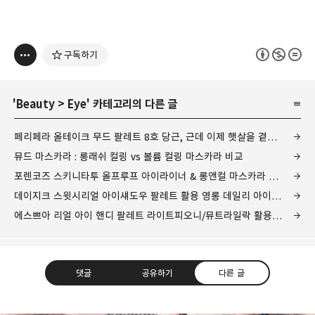
구독하기
'
Beauty
>
Eye
' 카테고리의 다른 글
페리페라 올테이크 무드 팔레트 8호 당근, 근데 이제 햇살을 곁들인 아이메이크업 튜토리얼
뮤드 마스카라 : 롱래쉬 컬링 vs 볼륨 컬링 마스카라 비교
포렌코즈 스키니타투 올프루프 아이라이너 & 롱앤컬 마스카라 전색상 발색 리뷰
데이지크 스윗시리얼 아이섀도우 팔레트 활용 영롱 데일리 아이메이크업+튜토리얼
에스쁘아 리얼 아이 핸디 팔레트 라이트피오니/뮤트라일락 활용 쿨톤 아이메이크업
댓글
공유하기
다른 글