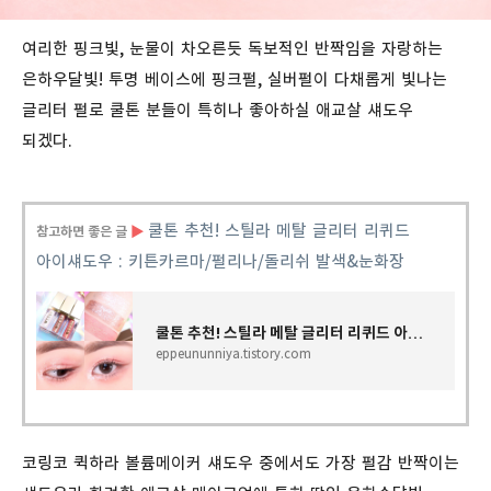
여리한 핑크빛, 눈물이 차오른듯 독보적인 반짝임을 자랑하는
은하우달빛! 투명 베이스에 핑크펄, 실버펄이 다채롭게 빛나는
글리터 펄로 쿨톤 분들이 특히나 좋아하실 애교살 섀도우
되겠다.
쿨톤 추천! 스틸라 메탈 글리터 리퀴드
참고하면 좋은 글
▶
아이섀도우 : 키튼카르마/펄리나/돌리쉬 발색&눈화장
쿨톤 추천! 스틸라 메탈 글리터 리퀴드 아이섀도우 : 키튼카르마/펄리나/돌리쉬 발색&눈화장
eppeununniya.tistory.com
코링코 퀵하라 볼륨메이커 섀도우 중에서도 가장 펄감 반짝이는