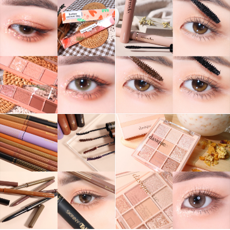
그녀는 예뻤다
몸도 마음도 모두 예뻐지기 위한 그녀의 영혼을 갈아만든
구독하기
카카오톡
라인
트위터
블로그
구독하기
카카오스토리
밴드
네이버 블로그
Pocke