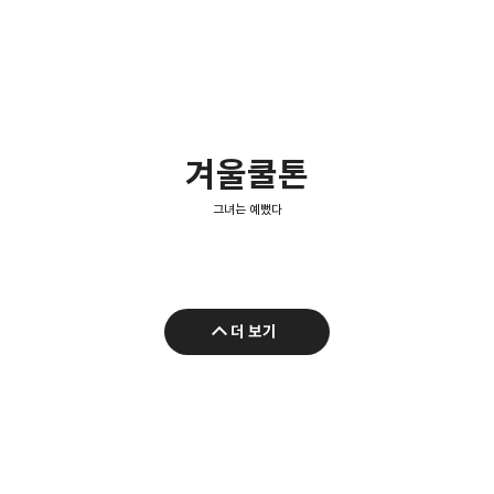
겨울쿨톤
그녀는 예뻤다
더 보기