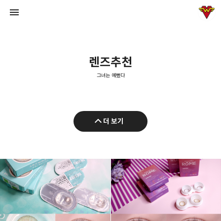
렌즈추천
그녀는 예뻤다
그녀는 예뻤다
더 보기
입븐