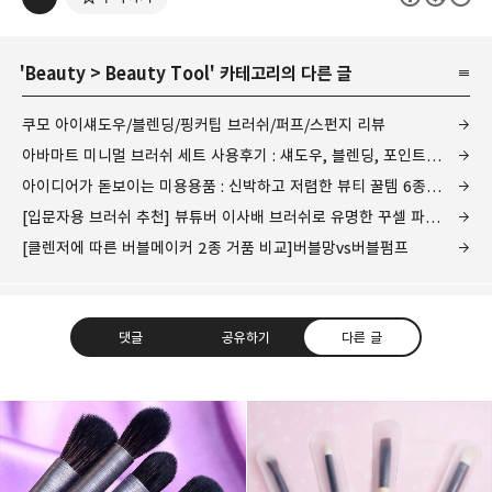
'
Beauty
>
Beauty Tool
' 카테고리의 다른 글
쿠모 아이섀도우/블렌딩/핑커팁 브러쉬/퍼프/스펀지 리뷰
아바마트 미니멀 브러쉬 세트 사용후기 : 섀도우, 블렌딩, 포인트, 라이너 브러쉬
아이디어가 돋보이는 미용용품 : 신박하고 저렴한 뷰티 꿀템 6종 모음
[입문자용 브러쉬 추천] 뷰튜버 이사배 브러쉬로 유명한 꾸셀 파데 브러시
[클렌저에 따른 버블메이커 2종 거품 비교]버블망vs버블펌프
댓글
공유하기
다른 글
그녀는 예뻤다