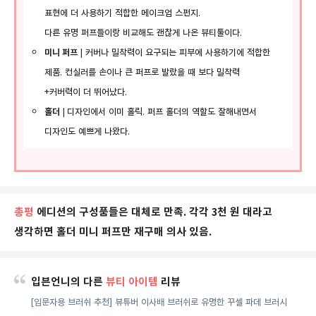
표현에 더 사용하기 적합한 메이크업 스펀지.
다른 유명 퍼프들이랑 비교해도 괜찮게 나온 뷰티툴이다.
미니 퍼프
|
커버나 밀착력이 요구되는 피부에 사용하기에 적합한
제품. 컨실러를 손이나 큰 퍼프로 발랐을 때 보다 밀착력
+커버력이 더 뛰어났다.
홀더
|
디자인에서 이미 홀릭. 퍼프 홀더의 역할도 잘해내면서
디자인도 예쁘게 나왔다.
총평
에디션의 구성품들은 대체로 만족. 각각 3천 원 대라고
생각하면 홀더 미니 퍼프만 재구매 의사 있음.
입븐언니의 다른
뷰티 아이템
리뷰
[입문자용 브러쉬 추천] 뷰튜버 이사배 브러쉬로 유명한 꾸셀 파데 브러시