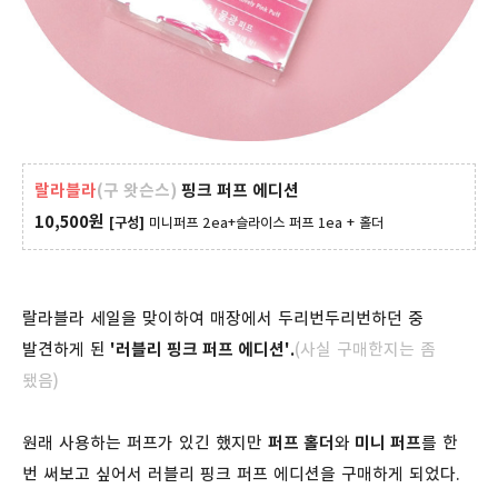
랄라블라
(구 왓슨스)
핑크 퍼프 에디션
10,500원
[구성]
미니퍼프 2ea+슬라이스 퍼프 1ea + 홀더
랄라블라 세일을 맞이하여 매장에서 두리번두리번하던 중
발견하게 된
'러블리 핑크 퍼프 에디션'.
(사실 구매한지는 좀
됐음)
원래 사용하는 퍼프가 있긴 했지만
퍼프 홀더
와
미니 퍼프
를 한
번 써보고 싶어서 러블리 핑크 퍼프 에디션을 구매하게 되었다.