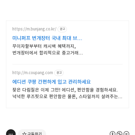
https://m.bunjang.co.kr/
광고
미니퍼프 번개장터 국내 최대 브랜드
중고거래
무이자할부부터 캐시백 혜택까지,
번개장터에서 합리적으로 중고거래
하세요 전국 각지에서 올라오는 전국구
최다 상품 매일 10만 개 이상의 신규
상품 업로드
http://m.coupang.com
광고
에디션 쿠팡 간편하게 입고 관리하세요
잦은 다림질은 이제 그만! 에디션, 편안함을 경험하세요.
넉넉한 루즈핏으로 편안함은 물론, 스타일까지 살려주는
맞춤 셔츠!
구독하기