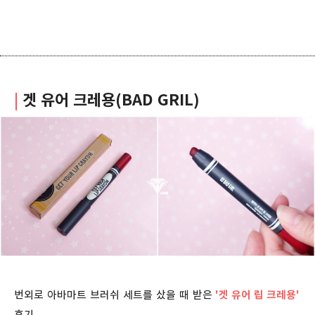
|
겟 유어 크레용(BAD GRIL)
번외로 아바마트 브러쉬 세트를 샀을 때 받은
'겟 유어 립 크레용'
후기.