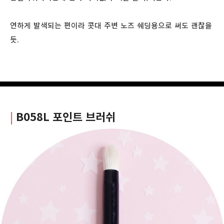
연하게 발색되는 편이라 콧대 주변 노즈 쉐딩용으로 써도 괜찮을
듯.
|
B058L 포인트 브러쉬