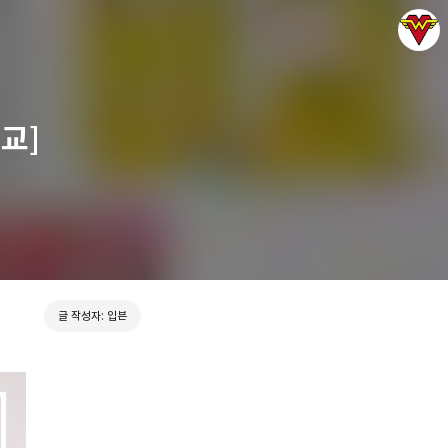
교]
그녀는 예뻤다
입븐
글 작성자: 입븐