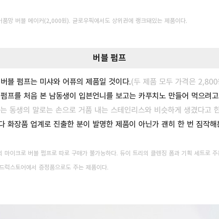
거품망 버블 메이커
(2,000원). 글로우픽에서도 상위권에 랭크돼있는 제품이다.
버블 펌프
버블 펌프는 미샤와 어퓨의 제품일 것이다.
(두 제품 모두 가격은 2,80
 펌프를 처음 본 남동생이 입븐언니를 보고는 카푸치노 만들어 먹으려고
하는 동생의 말로는 손으로 거품 내는 스테인리스와 비슷하게 생겼다고 한
다 화장품 업계로 진출한 분이 발명한 제품이 아닌가 괜히 한 번 짐작해
 마이크로 버블 펌프로 따로 구매가 불가능하
다. 듀이 트리의 클렌징 폼과 기획 세트로 
재 드럭스토어에서
증정품으로도 주는 제품이
다.