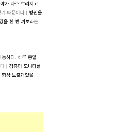
시야가 자주 흐려지고
볐기 때문이다
.)
병원을
경을 한 번 껴보라는
가능
하다. 하루 종일
다.)
컴퓨터 모니터를
 항상 노출돼있을