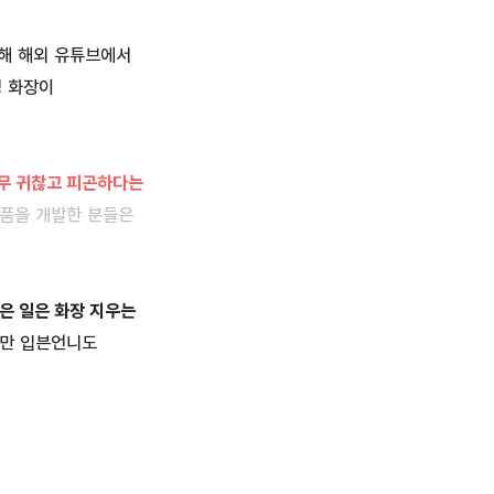
인해 해외 유튜브에서
영 화장이
너무 귀찮고 피곤하다는
품을 개발한 분들은
은 일은 화장 지우는
지만 입븐언니도