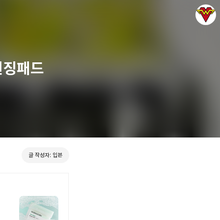
렌징패드
그녀는 예뻤다
입븐
글 작성자: 입븐