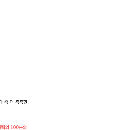
다 좀 더 촘촘한
락의 100분의