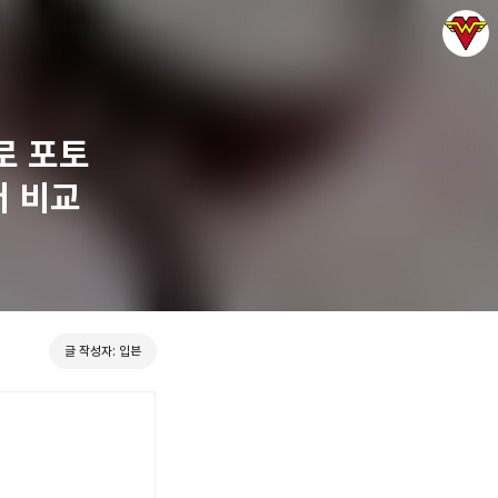
로 포토
더 비교
그녀는 예뻤다
입븐
글 작성자: 입븐