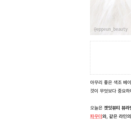
아무리 좋은 색조 베
것이 무엇보다 중요하
오늘은
겟잇뷰티 뷰라
파우더
와, 같은 라인