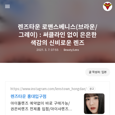
렌즈타운 로맨스베니스(브라운/
그레이) : 써클라인 없이 은은한
색감의 신비로운 렌즈
2021. 3. 7. 07:55
Beauty/Lens
그녀는 예뻤다
입븐
글 작성자: 입븐
https://www.instagram.com/lenstown_hongdae/
광고
렌즈타운 홍대입구점
아이돌렌즈 예약없이 바로 구매가능/
권은비렌즈 전제품 입점/아이샤렌즈
주문