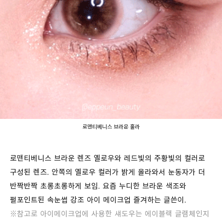
로맨티베니스 브라운 훌라
로맨티베니스 브라운 렌즈 옐로우와 레드빛의 주황빛의 컬러로
구성된 렌즈. 안쪽의 옐로우 컬러가 밝게 올라와서 눈동자가 더
반짝반짝 초롱초롱하게 보임. 요즘 누디한 브라운 색조와
펄포인트된 속눈썹 강조 아이 메이크업 즐겨하는 글쓴이.
※참고로 아이메이크업에 사용한 섀도우는 에이블랙 글램체인지