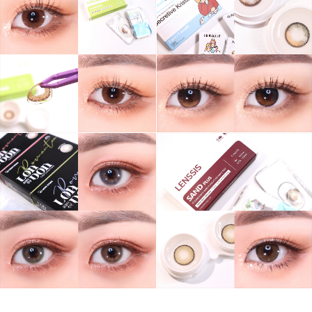
그녀는 예뻤다
몸도 마음도 모두 예뻐지기 위한 그녀의 영혼을 갈아만든
구독하기
카카오톡
라인
트위터
블로그
구독하기
카카오스토리
밴드
네이버 블로그
Pocke