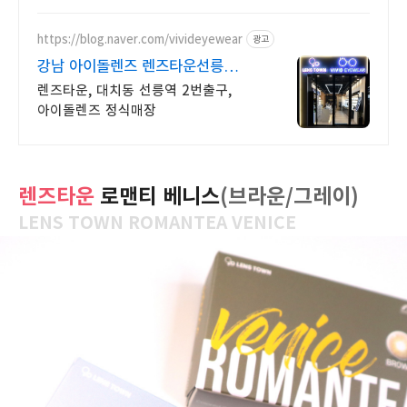
https://blog.naver.com/vivideyewear
광고
강남 아이돌렌즈 렌즈타운선릉
6만원 이상 구매시 무료배송
렌즈타운, 대치동 선릉역 2번출구,
아이돌렌즈 정식매장
렌즈타운
로맨티 베니스
(브라운/그레이)
LENS TOWN ROMANTEA VENICE