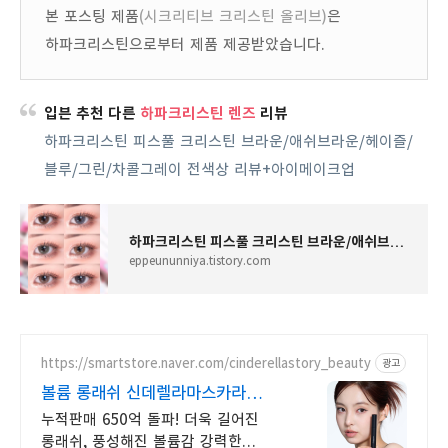
본 포스팅 제품
(시크리티브 크리스틴 올리브)
은
하파크리스틴으로부터 제품 제공받았습니다.
입븐 추천 다른
하파크리스틴 렌즈
리뷰
하파크리스틴 피스풀 크리스틴 브라운/애쉬브라운/헤이즐/
블루/그린/차콜그레이 전색상 리뷰+아이메이크업
하파크리스틴 피스풀 크리스틴 브라운/애쉬브라운/헤이즐/블루/그린/차콜그레이 전색상 리뷰+아
eppeununniya.tistory.com
https://smartstore.naver.com/cinderellastory_beauty
광고
볼륨 롱래쉬 신데렐라마스카라
미온수로 클렌징은 간편하게
누적판매 650억 돌파! 더욱 길어진
롱래쉬, 풍성해진 볼륨감 강력한