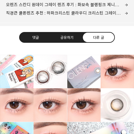
오렌즈 스칸디 원데이 그레이 렌즈 후기 : 화보속 블랭핑크 제니가 착용한 혼혈홍채렌즈
직경큰 쿨톤렌즈 추천 : 하파크리스틴 클라우디 크리스틴 그레이 착용 글리터 메이크업
댓글
공유하기
다른 글
그녀는 예뻤다
몸도 마음도 모두 예뻐지기 위한 그녀의 영혼을 갈아만든
구독하기
카카오톡
라인
트위터
블로그
구독하기
카카오스토리
밴드
네이버 블로그
Pocke