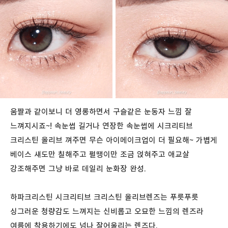
움짤과 같이보니 더 영롱하면서 구슬같은 눈동자 느낌 잘
느껴지시죠~! 속눈썹 길거나 연장한 속눈썹에 시크리티브
크리스틴 올리브 껴주면 무슨 아이메이크업이 더 필요해~ 가볍게
베이스 섀도만 칠해주고 펄땡이만 조금 얹혀주고 애교살
강조해주면 그냥 바로 데일리 눈화장 완성.
하파크리스틴 시크리티브 크리스틴 올리브렌즈는 푸릇푸릇
싱그러운 청량감도 느껴지는 신비롭고 오묘한 느낌의 렌즈라
여름에 착용하기에도 넘나 잘어울리는 렌즈다.