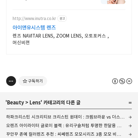
워터프루프
http://www.inutra.co.kr
광고
아이앤유시스템 렌즈
렌즈 NAVITAR LENS, ZOOM LENS, 오토포커스 ,
머신비젼
구독하기
'
Beauty
>
Lens
' 카테고리의 다른 글
하파크리스틴 시크리티브 크리스틴 원데이 : 크렘브라운 vs 더스크브라운 비교
오렌즈 아이라이터 글로이 블랙 : 유리구슬처럼 투명한 한달용 데일리렌즈 추천
꾸안꾸 존예 컬러렌즈 추천 : 씨쎄렌즈 모모시리즈 3종 모모 비너스/모모 넵튠/모모 문