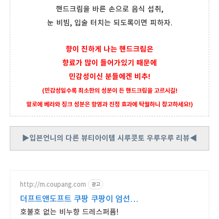
핸드크림을 바른 손으로 음식 섭취,
눈 비빔, 입술 터치는 되도록이면 피하자.
향이 진하게 나는 핸드크림은
향료가 많이 들어가있기 때문에
민감성이신 분들에겐 비추!
(민감성일수록 최소한의 성분이 든 핸드크림을 고르시길!
알로에 베라와 징크 성분은 항염과 진정 효과에 탁월하니 참고하세요!)
▶
입븐언니의 다른 뷰티아이템 시루콧토 우루우루 리뷰
◀
http://m.coupang.com
광고
더프트앤도프트 쿠팡 쿠팡이 엄선한
향수
호불호 없는 비누향 드레스퍼퓸!