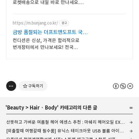
로켓배송으로 내일 바로 만나세요.
끈적임 없는 산뜻한 발향, 잔향이
오래가는 바디미스트. 내일 아침
새롭게!
https://m.bunjang.co.kr/
광고
금방 품절되는 더프트앤도프트 국내
최대 브랜드 중고거래
컨디션은 신상, 가격은 합리적으로
번개장터에서 만나보세요! 전국
각지에서 올라오는 전국구 최다 상품
매일 10만 개 이상의 신규 상품 업로드
구독하기
'
Beauty
>
Hair · Body
' 카테고리의 다른 글
산뜻하고 가벼운 여름철 헤어 에센스 추천 : 마쉐리 헤어오일 EX and 아쿠아 듀 에너지 EX
[외출할때 여행갈때 필수품] 유닉스 테이크아웃 USB 볼륨 아이론 미니고데기