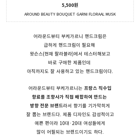
5,500원
AROUND BEAUTY BOUQUET GARNI FLORAAL MUSK
어라운드뷰티 부케가르니 핸드크림은
급하게 핸드크림이 필요해
왓슨스(현재 랄라블라)에서 테스터해보고
바로 구매한 제품인데
아직까지도 잘 사용하고 있는 핸드크림이다.
어라운드뷰티 부케가르니는
프랑스 직수입
향료를 조향사가 직접 배합하여 만드는
방향 전문 브랜드
라서 향기를 기가막히게
잘 뽑는 브랜드다. 제품 디자인도 감성적이고
예쁜 편이라 10대·20대 여성들에게
많이 어필되는 브랜드이기도 하다.