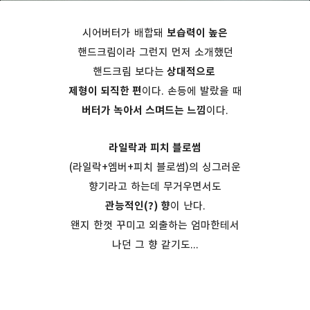
시어버터가 배합돼
보습력이 높은
핸드크림이라 그런지 먼저 소개했던
핸드크림 보다는
상대적으로
제형이 되직한 편
이다. 손등에 발랐을 때
버터가 녹아서 스며드는 느낌
이다.
라일락과 피치 블로썸
(라일락+엠버+피치 블로썸)의 싱그러운
향기라고 하는데 무거우면서도
관능적인(?) 향
이 난다.
왠지 한껏 꾸미고 외출하는 엄마한테서
나던 그 향 같기도...