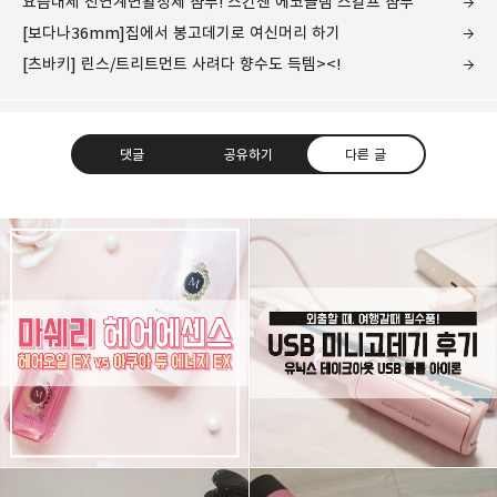
요즘대세 천연계면활성제 샴푸! 스킨젠 에코글램 스칼프 샴푸
[보다나36mm]집에서 봉고데기로 여신머리 하기
[츠바키] 린스/트리트먼트 사려다 향수도 득템><!
댓글
공유하기
다른 글
그녀는 예뻤다
몸도 마음도 모두 예뻐지기 위한 그녀의 영혼을 갈아만든
구독하기
카카오톡
라인
트위터
블로그
구독하기
카카오스토리
밴드
네이버 블로그
Pocke