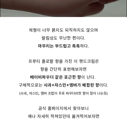
제형이 너무 묽지도 되직하지도 않으며
발림성도 무난한 편이다.
마무리는 부드럽고 촉촉
하다.
프루티 플로랄 향을 가진 이 핸드크림은
향을 간단히 표현해보자면
베이비파우더 같은 포근한 향
이 난다.
구체적으로는
사과+쟈스민+엠버가 배합된 향
이다.
(사과, 쟈스민, 엠버 조합이 주로 파우더리한 향이 많이 나는듯)
공식 홈페이지에서 찾아보니
꽤나 자세히 적혀있던데 옮겨적어보자면