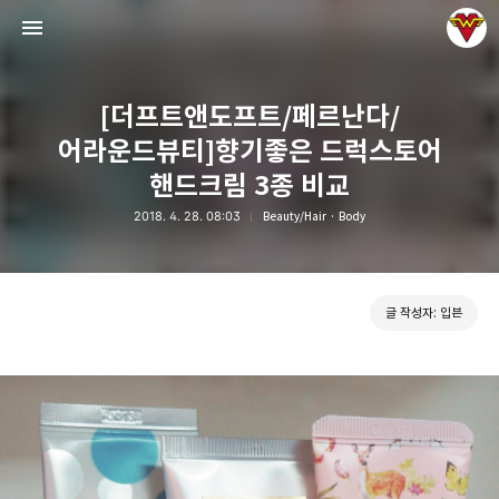
[더프트앤도프트/페르난다/
어라운드뷰티]향기좋은 드럭스토어
핸드크림 3종 비교
2018. 4. 28. 08:03
Beauty/Hair · Body
그녀는 예뻤다
입븐
글 작성자: 입븐