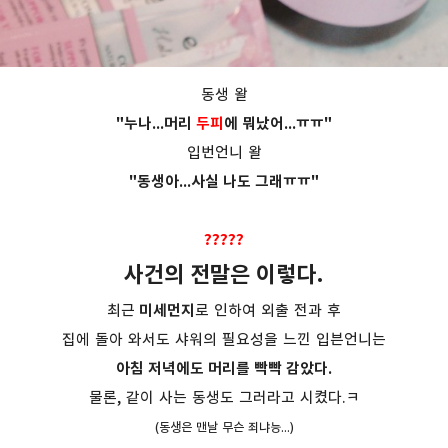
동생 왈
"누나...머리
두피
에 뭐났어...ㅠㅠ"
입번언니 왈
"동생아...사실 나도 그래ㅠㅠ"
?????
사건의 전말은 이렇다.
최근
미세먼지
로 인하여 외출 전과 후
집에 돌아 와서도 샤워의 필요성을 느낀 입븐언니는
아침 저녁에도 머리를 빡빡 감았다.
물론, 같이 사는 동생도 그러라고 시켰다.ㅋ
(동생은 맨날 무슨 죄냐능...)