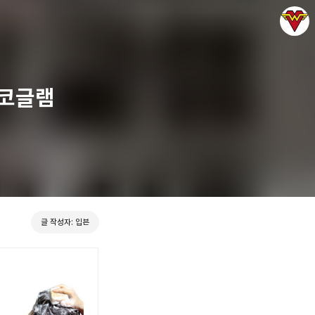
에코글램
그녀는 예뻤다
입븐
글 작성자: 입븐