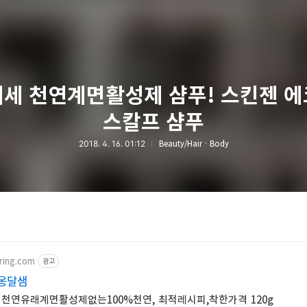
세 천연계면활성제 샴푸! 스킨젠 
스칼프 샴푸
2018. 4. 16. 01:12
Beauty/Hair · Body
ring.com
광고
누옹달샘
천연유래계면활성제없는100%천연, 최적레시피,착한가격 120g