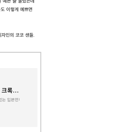
발 예쁜 줄 몰랐는데
들도 이렇게 예쁘면
디자인의 코코 샌들.
가볍고 스타일리시한 여름철 필수 아이템 : 크록스 레이웨지2 앵클스트랩
없는 입븐언니. 심지어 덥고 습한 여름철엔 왠지 운동화뿐만 아니라 양말조차 