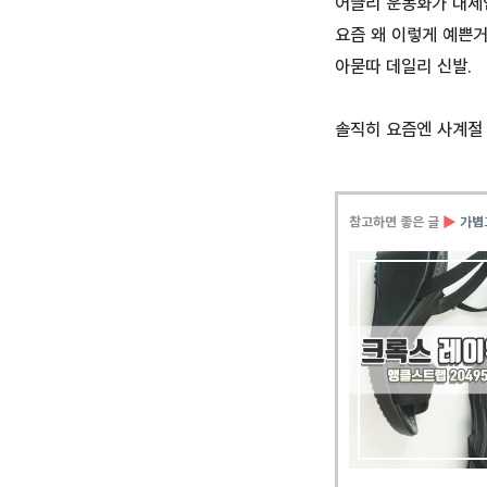
어글리 운동화가 대세인
요즘 왜 이렇게 예쁜거
아묻따 데일리 신발.
솔직히 요즘엔 사계절 
참고하면 좋은 글
▶
가볍고