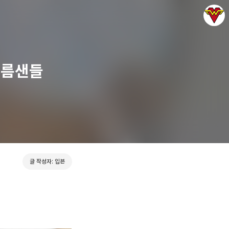
여름샌들
그녀는 예뻤다
입븐
글 작성자: 입븐