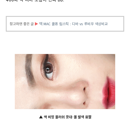
참고하면 좋은 글
▶
맥 MAC 쿨톤 립스틱 : 디바 vs 루비우 색상비교
▲ 맥 비밍 블러쉬
콧대·볼 발색 움짤