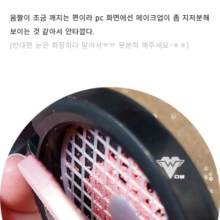
움짤이 조금 깨지는 편이라 pc 화면에선 메이크업이 좀 지저분해
보이는 것 같아서 안타깝다.
(반대편 눈은 화장하다 말아서ㅠㅠ
못본척 해주세요~ㅎㅎ)