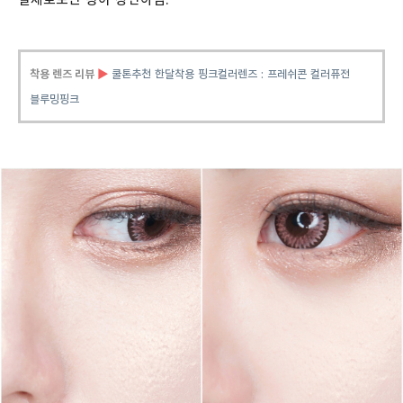
착용 렌즈 리뷰
▶
쿨톤추천 한달착용 핑크컬러렌즈 : 프레쉬콘 컬러퓨전
블루밍핑크