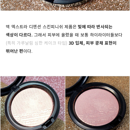
맥 엑스트라 디멘션 스킨피니쉬 제품은
빛에 따라 반사되는
색상이 다르다.
그래서 피부에 올렸을 때 보통 하이라이터들보다
(특히 가루날림 심한 케이크 타입)
3D 입체, 피부 광채 표현이
뛰어난 편
이다.