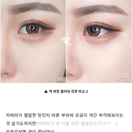
▲ 맥 비밍 블러쉬
전
후 비교 2
카메라가 열일한 탓인지 바른 부위에 모공이 약간 부각돼보이는
것 같기도하지만
(카메라가 꼭 이럴 때만 열일하는구나.^^....)
실제로보면 광이 장난아님.