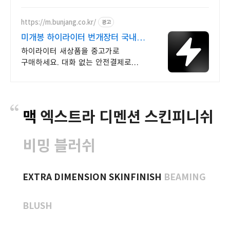
메이크업샵 필수템!
https://m.bunjang.co.kr/
광고
미개봉 하이라이터 번개장터 국내
최대 브랜드 중고거래
하이라이터 새상품을 중고가로
구매하세요. 대화 없는 안전결제로
간편하게! 전국 각지에서 올라오는
전국구 최다 상품 매일 10만 개 이상의
신규 상품 업로드
맥
엑스트라 디멘션 스킨피니쉬
비밍 블러쉬
EXTRA DIMENSION SKINFINISH
BEAMING
BLUSH