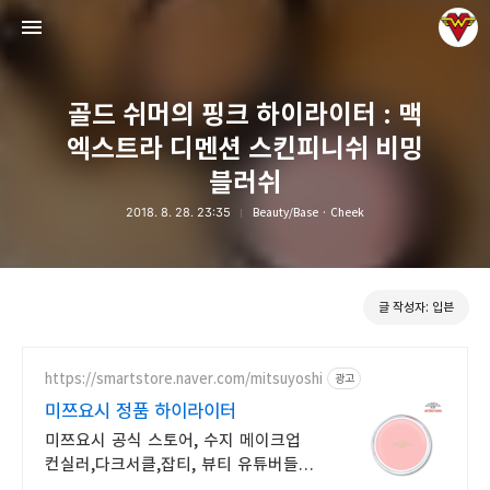
골드 쉬머의 핑크 하이라이터 : 맥
엑스트라 디멘션 스킨피니쉬 비밍
블러쉬
2018. 8. 28. 23:35
Beauty/Base · Cheek
그녀는 예뻤다
입븐
글 작성자: 입븐
https://smartstore.naver.com/mitsuyoshi
광고
미쯔요시 정품 하이라이터
미쯔요시 공식 스토어, 수지 메이크업
컨실러,다크서클,잡티, 뷰티 유튜버들의
선택 완벽한 베이스 표현! 인생 컨실러!