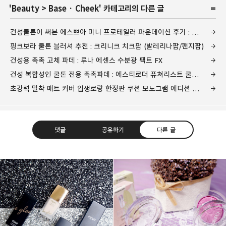
'
Beauty
>
Base · Cheek
' 카테고리의 다른 글
건성쿨톤이 써본 에스쁘아 미니 프로테일러 파운데이션 후기 : 비실크 vs 비글로우 비교
핑크보라 쿨톤 블러셔 추천 : 크리니크 치크팝 (발레리나팝/팬지팝)
건성용 촉촉 고체 파데 : 루나 에센스 수분광 팩트 FX
건성 복합성인 쿨톤 전용 촉촉파데 : 에스티로더 퓨쳐리스트 쿨포슬린 파운데이션
초강력 밀착 매트 커버 입생로랑 한정판 쿠션 모노그램 에디션 리얼후기
댓글
공유하기
다른 글
그녀는 예뻤다
몸도 마음도 모두 예뻐지기 위한 그녀의 영혼을 갈아만든
구독하기
카카오톡
라인
트위터
블로그